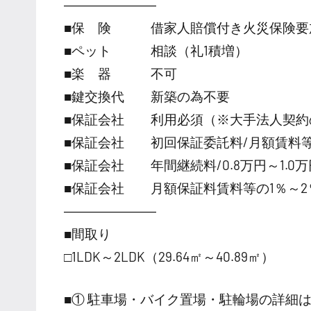
―――――――
■保 険 借家人賠償付き火災保険要
■ペット 相談（礼1積増）
■楽 器 不可
■鍵交換代 新築の為不要
■保証会社 利用必須（※大手法人契約
■保証会社 初回保証委託料/月額賃料等の
■保証会社 年間継続料/0.8万円～1.0万円
■保証会社 月額保証料賃料等の1％～2
―――――――
■間取り
□1LDK～2LDK（29.64㎡～40.89㎡）
■① 駐車場・バイク置場・駐輪場の詳細