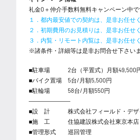
礼金0
＋
仲介手数料無料
キャンペーン中で
１．都内最安値での契約は、是非お任せ
２．初期費用のお見積りは、是非お任せ
３．内覧・リモート内覧は、是非お任せ
※諸条件・詳細等は是非お問合せ下さい
■駐車場 2台（平置式）月額49,500円～
■バイク置場 5台/月額5,500円
■駐輪場 58台/月額550円
―――――――
■設 計 株式会社フィールド・デザ
■施 工 住協建設株式会社東京本店
■管理形式 巡回管理