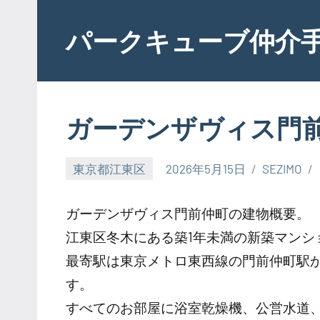
Skip
to
パークキューブ仲介
content
ガーデンザヴィス門
東京都江東区
2026年5月15日
SEZIMO
ガーデンザヴィス門前仲町の建物概要。
江東区冬木にある築1年未満の新築マンシ
最寄駅は東京メトロ東西線の門前仲町駅
す。
すべてのお部屋に浴室乾燥機、公営水道