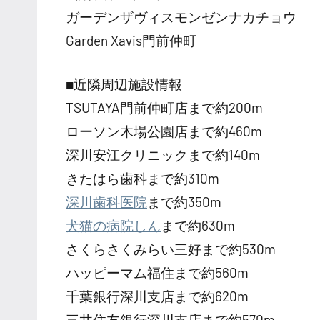
ガーデンザヴィスモンゼンナカチョウ
Garden Xavis門前仲町
■近隣周辺施設情報
TSUTAYA門前仲町店まで約200m
ローソン木場公園店まで約460m
深川安江クリニックまで約140m
きたはら歯科まで約310m
深川歯科医院
まで約350m
犬猫の病院しん
まで約630m
さくらさくみらい三好まで約530m
ハッピーマム福住まで約560m
千葉銀行深川支店まで約620m
三井住友銀行深川支店まで約570m