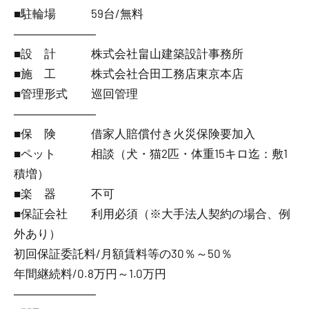
■駐輪場 59台/無料
―――――――
■設 計 株式会社畠山建築設計事務所
■施 工 株式会社合田工務店東京本店
■管理形式 巡回管理
―――――――
■保 険 借家人賠償付き火災保険要加入
■ペット 相談（犬・猫2匹・体重15キロ迄：敷1
積増）
■楽 器 不可
■保証会社 利用必須（※大手法人契約の場合、例
外あり）
初回保証委託料/月額賃料等の30％～50％
年間継続料/0.8万円～1.0万円
―――――――