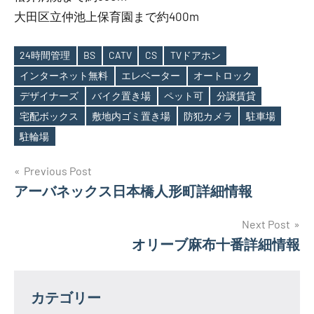
大田区立仲池上保育園まで約400m
24時間管理
BS
CATV
CS
TVドアホン
インターネット無料
エレベーター
オートロック
デザイナーズ
バイク置き場
ペット可
分譲賃貸
Tags
宅配ボックス
敷地内ゴミ置き場
防犯カメラ
駐車場
駐輪場
投
Previous Post
アーバネックス日本橋人形町詳細情報
稿
ナ
Next Post
オリーブ麻布十番詳細情報
ビ
ゲ
カテゴリー
ー