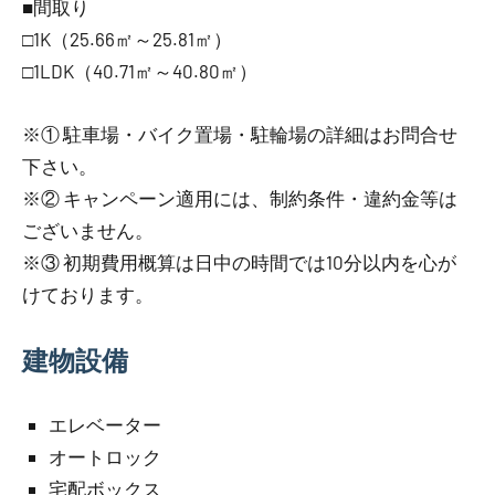
■間取り
□1K（25.66㎡～25.81㎡）
□1LDK（40.71㎡～40.80㎡）
※① 駐車場・バイク置場・駐輪場の詳細はお問合せ
下さい。
※② キャンペーン適用には、制約条件・違約金等は
ございません。
※③ 初期費用概算は日中の時間では10分以内を心が
けております。
建物設備
エレベーター
オートロック
宅配ボックス