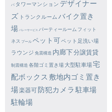
デザイナー
タワーマンション
パ
ズ
バイク置き
トランクルーム
場
パーティールーム
フィット
バレーサービス
ペット可
ペット足洗い場
ネス
プール
内廊下
分譲賃貸
ラウンジ
免震構造
宅
大型駐車場
各階ゴミ置き場
制震構造
配ボックス
敷地内ゴミ置き
場
防犯カメラ
駐車場
楽器可
駐輪場