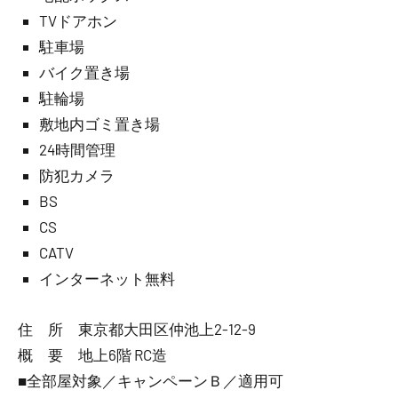
TVドアホン
駐車場
バイク置き場
駐輪場
敷地内ゴミ置き場
24時間管理
防犯カメラ
BS
CS
CATV
インターネット無料
住 所 東京都大田区仲池上2-12-9
概 要 地上6階 RC造
■全部屋対象／キャンペーンＢ／適用可