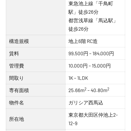
東急池上線「千鳥町
駅」徒歩26分
都営浅草線「馬込駅」
徒歩26分
構造規模
地上6階 RC造
賃料
99,500円 – 184,000円
管理費
10,000円 – 15,000円
間取り
1K – 1LDK
2
2
専有面積
25.66m
– 40.80m
物件名
ガリシア西馬込
東京都大田区仲池上2-
所在地
12-9