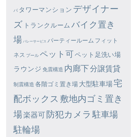
デザイナー
タワーマンション
パ
ズ
バイク置き
トランクルーム
場
パーティールーム
フィット
バレーサービス
ペット可
ペット足洗い場
ネス
プール
内廊下
分譲賃貸
ラウンジ
免震構造
宅
大型駐車場
各階ゴミ置き場
制震構造
配ボックス
敷地内ゴミ置き
場
防犯カメラ
駐車場
楽器可
駐輪場