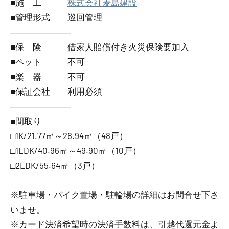
■施 工
株式会社麦島建設
■管理形式 巡回管理
―――――――
■保 険 借家人賠償付き火災保険要加入
■ペット 不可
■楽 器 不可
■保証会社 利用必須
―――――――
■間取り
□1K/21.77㎡～28.94㎡（48戸）
□1LDK/40.96㎡～49.90㎡（10戸）
□2LDK/55.64㎡（3戸）
※駐車場・バイク置場・駐輪場の詳細はお問合せ下さ
いませ。
※カード決済希望時の決済手数料は、引越代還元金よ