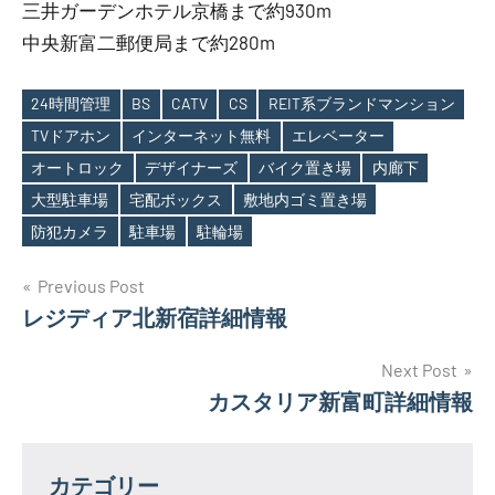
三井ガーデンホテル京橋まで約930m
中央新富二郵便局まで約280m
24時間管理
BS
CATV
CS
REIT系ブランドマンション
TVドアホン
インターネット無料
エレベーター
オートロック
デザイナーズ
バイク置き場
内廊下
Tags
大型駐車場
宅配ボックス
敷地内ゴミ置き場
防犯カメラ
駐車場
駐輪場
投
Previous Post
レジディア北新宿詳細情報
稿
ナ
Next Post
カスタリア新富町詳細情報
ビ
ゲ
カテゴリー