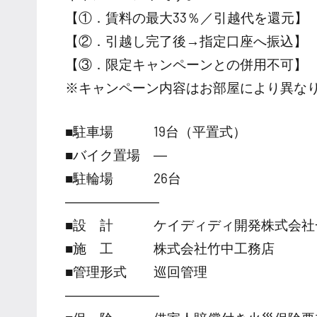
【①．賃料の最大33％／引越代を還元】
【②．引越し完了後→指定口座へ振込】
【③．限定キャンペーンとの併用不可】
※キャンペーン内容はお部屋により異な
■駐車場 19台（平置式）
■バイク置場 ―
■駐輪場 26台
―――――――
■設 計 ケイディディ開発株式会社
■施 工 株式会社竹中工務店
■管理形式 巡回管理
―――――――