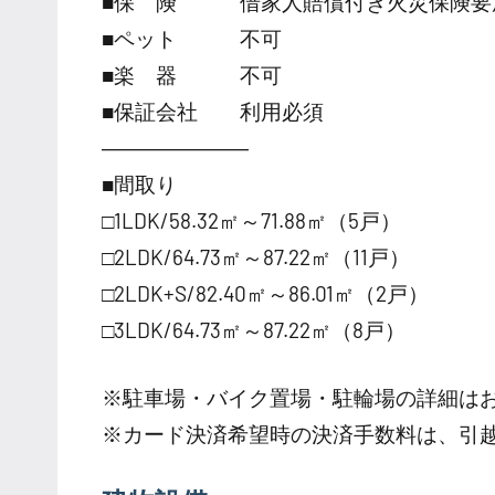
■保 険 借家人賠償付き火災保険要
■ペット 不可
■楽 器 不可
■保証会社 利用必須
―――――――
■間取り
□1LDK/58.32㎡～71.88㎡（5戸）
□2LDK/64.73㎡～87.22㎡（11戸）
□2LDK+S/82.40㎡～86.01㎡（2戸）
□3LDK/64.73㎡～87.22㎡（8戸）
※駐車場・バイク置場・駐輪場の詳細は
※カード決済希望時の決済手数料は、引