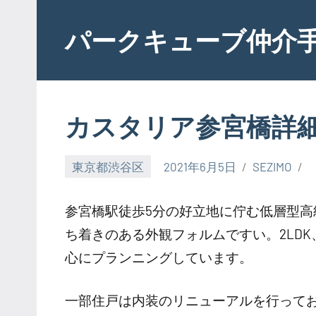
Skip
to
パークキューブ仲介
content
カスタリア参宮橋詳
東京都渋谷区
2021年6月5日
SEZIMO
参宮橋駅徒歩5分の好立地に佇む低層型
ち着きのある外観フォルムですい。2LDK
心にプランニングしています。
一部住戸は内装のリニューアルを行って