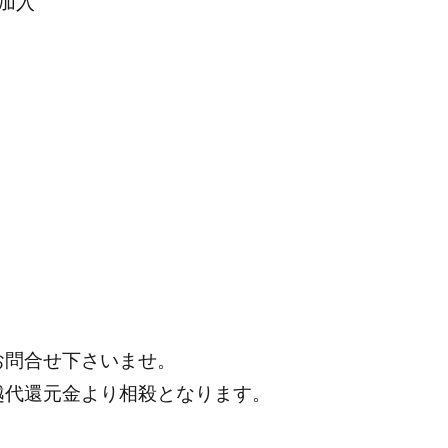
加入
お問合せ下さいませ。
越代還元金より相殺となります。