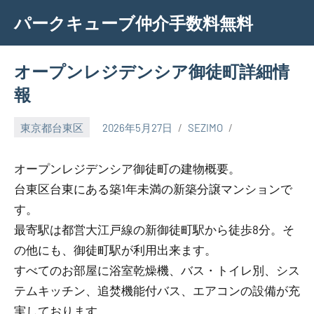
Skip
パークキューブ仲介手数料無料
to
content
オープンレジデンシア御徒町詳細情
報
東京都台東区
2026年5月27日
SEZIMO
オープンレジデンシア御徒町の建物概要。
台東区台東にある築1年未満の新築分譲マンションで
す。
最寄駅は都営大江戸線の新御徒町駅から徒歩8分。そ
の他にも、御徒町駅が利用出来ます。
すべてのお部屋に浴室乾燥機、バス・トイレ別、シス
テムキッチン、追焚機能付バス、エアコンの設備が充
実しております。