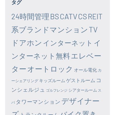
タグ
24時間管理
BS
CATV
CS
REIT
系ブランドマンション
TV
ドアホン
イ
インターネット
エレベー
ンターネット無料
ター
オートロック
オール電化
カ
コ
ゲストルーム
キッズルーム
ーシェアリング
ンシェルジュ
シアタールーム
ゴルフレンジ
ス
デザイナー
タワーマンション
パ
ズ
バイク置き
トランクルーム