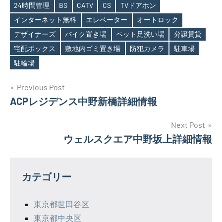
24時間管理
BS
CATV
CS
TVドアホン
インターネット無料
エレベーター
オートロック
デザイナーズ
バイク置き場
ペット足洗い場
分譲賃貸
Tags
宅配ボックス
敷地内ゴミ置き場
防犯カメラ
駐車場
駐輪場
投
Previous Post
ACPレジデンス中野新橋詳細情報
稿
ナ
Next Post
ウェルスクエア中野坂上詳細情報
ビ
ゲ
カテゴリー
ー
シ
東京都世田谷区
東京都中央区