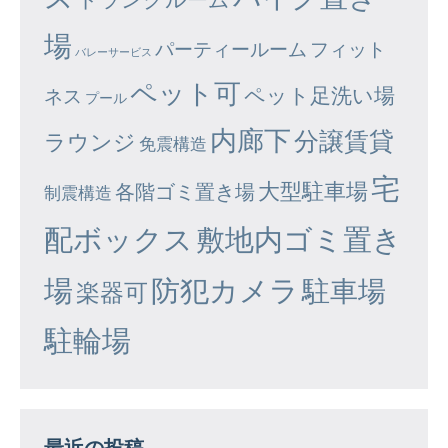
場
パーティールーム
フィット
バレーサービス
ペット可
ペット足洗い場
ネス
プール
内廊下
分譲賃貸
ラウンジ
免震構造
宅
大型駐車場
各階ゴミ置き場
制震構造
配ボックス
敷地内ゴミ置き
場
防犯カメラ
駐車場
楽器可
駐輪場
最近の投稿