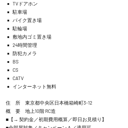
TVドアホン
駐車場
バイク置き場
駐輪場
敷地内ゴミ置き場
24時間管理
防犯カメラ
BS
CS
CATV
インターネット無料
住 所 東京都中央区日本橋箱崎町3-12
概 要 地上10階 RC造
■【→ 契約金／初期費用概算／即日お見積り】
■全部屋対象／キャンペーンＡ／適用可