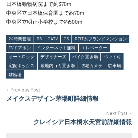
日本橋動物病院まで約370m
中央区立日本橋保育園まで約70m
中央区立明正小学校まで約500m
24時間管理
BS
CATV
CS
REIT系ブランドマンション
TVドアホン
インターネット無料
エレベーター
オートロック
デザイナーズ
バイク置き場
ペット可
Tags
宅配ボックス
敷地内ゴミ置き場
防犯カメラ
駐車場
駐輪場
投
Previous Post
メイクスデザイン茅場町詳細情報
稿
ナ
Next Post
クレイシア日本橋水天宮前詳細情報
ビ