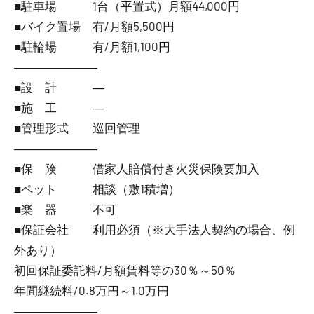
■駐車場 1台（平置式）月額44,000円
■バイク置場 有/月額5,500円
■駐輪場 有/月額1,100円
―――――――
■設 計 ―
■施 工 ―
■管理形式 巡回管理
―――――――
■保 険 借家人賠償付き火災保険要加入
■ペット 相談（敷1積増）
■楽 器 不可
■保証会社 利用必須（※大手法人契約の場合、例
外あり）
初回保証委託料/月額賃料等の30％～50％
年間継続料/0.8万円～1.0万円
―――――――