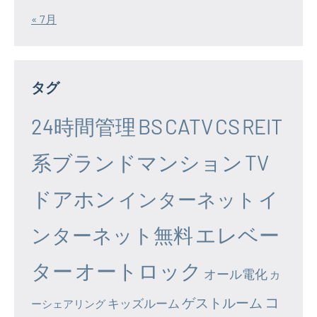
« 7月
タグ
24時間管理
BS
CATV
CS
REIT
系ブランドマンション
TV
ドアホン
イ
インターネット
エレベー
ンターネット無料
ター
オートロック
オール電化
カ
コ
ゲストルーム
キッズルーム
ーシェアリング