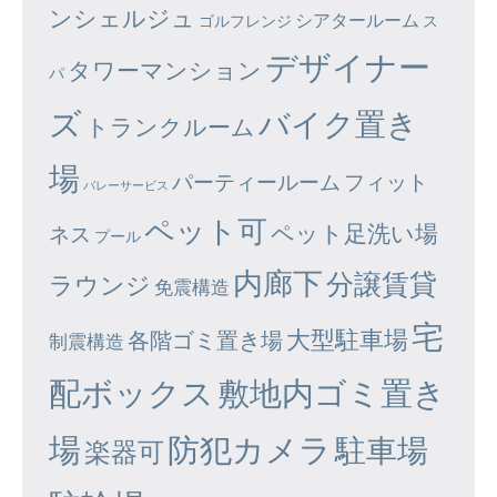
ンシェルジュ
シアタールーム
ゴルフレンジ
ス
デザイナー
タワーマンション
パ
ズ
バイク置き
トランクルーム
場
パーティールーム
フィット
バレーサービス
ペット可
ペット足洗い場
ネス
プール
内廊下
分譲賃貸
ラウンジ
免震構造
宅
大型駐車場
各階ゴミ置き場
制震構造
配ボックス
敷地内ゴミ置き
場
防犯カメラ
駐車場
楽器可