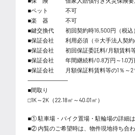
■保 険 借家人賠償付き火災保険要
■ペット 不可
■楽 器 不可
■鍵交換代 初回契約時16,500円（税込
■保証会社 利用必須（※大手法人契約
■保証会社 初回保証委託料/月額賃料等の
■保証会社 年間継続料/0.8万円～1.0万円
■保証会社 月額保証料賃料等の1％～2
―――――――
■間取り
□1K～2K（22.18㎡～40.01㎡）
■① 駐車場・バイク置場・駐輪場の詳細
■② 内覧のご希望時は、物件現地待ち合