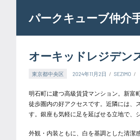
Skip
to
パークキューブ仲介
content
オーキッドレジデン
東京都中央区
2024年11月2日
SEZIMO
明石町に建つ高級賃貸マンション。新富
徒歩圏内の好アクセスです。近隣には、
す。銀座も気軽に足を延ばせる立地で、
外観・内装ともに、白を基調とした清潔