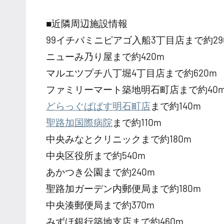
■近隣周辺施設情報
99イチバミニピアゴ入船3丁目店まで約29
ニューみ乃り屋まで約420m
マルエツプチ八丁堀4丁目店まで約620m
ファミリーマート築地明石町店まで約40
どらっぐぱぱす明石町店
まで約140m
聖路加国際病院
まで約110m
中央みなとクリニックまで約180m
中央区役所まで約540m
あかつき公園まで約240m
聖路加ガーデン内郵便局まで約180m
中央湊郵便局まで約370m
みずほ銀行築地支店まで約460m