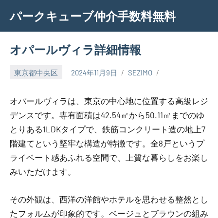
Skip
パークキューブ仲介手数料無料
to
content
オパールヴィラ詳細情報
東京都中央区
2024年11月9日
SEZIMO
オパールヴィラは、東京の中心地に位置する高級レジ
デンスです。専有面積は42.54㎡から50.11㎡までのゆ
とりある1LDKタイプで、鉄筋コンクリート造の地上7
階建てという堅牢な構造が特徴です。全8戸というプ
ライベート感あふれる空間で、上質な暮らしをお楽し
みいただけます。
その外観は、西洋の洋館やホテルを思わせる整然とし
たフォルムが印象的です。ベージュとブラウンの組み