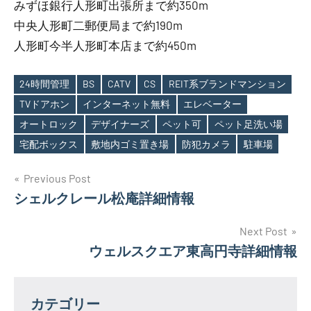
みずほ銀行人形町出張所まで約350m
中央人形町二郵便局まで約190m
人形町今半人形町本店まで約450m
24時間管理
BS
CATV
CS
REIT系ブランドマンション
TVドアホン
インターネット無料
エレベーター
Tags
オートロック
デザイナーズ
ペット可
ペット足洗い場
宅配ボックス
敷地内ゴミ置き場
防犯カメラ
駐車場
投
Previous Post
シェルクレール松庵詳細情報
稿
ナ
Next Post
ウェルスクエア東高円寺詳細情報
ビ
ゲ
カテゴリー