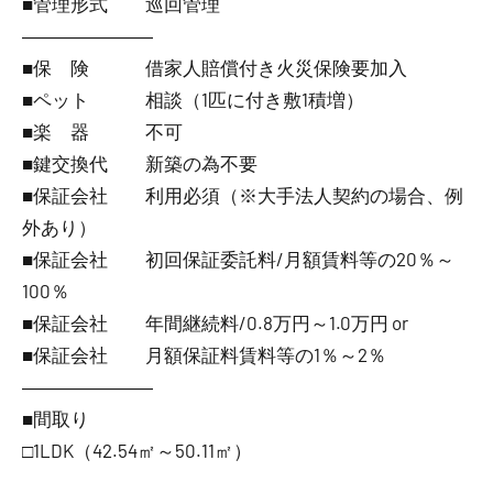
■管理形式 巡回管理
―――――――
■保 険 借家人賠償付き火災保険要加入
■ペット 相談（1匹に付き敷1積増）
■楽 器 不可
■鍵交換代 新築の為不要
■保証会社 利用必須（※大手法人契約の場合、例
外あり）
■保証会社 初回保証委託料/月額賃料等の20％～
100％
■保証会社 年間継続料/0.8万円～1.0万円 or
■保証会社 月額保証料賃料等の1％～2％
―――――――
■間取り
□1LDK（42.54㎡～50.11㎡）