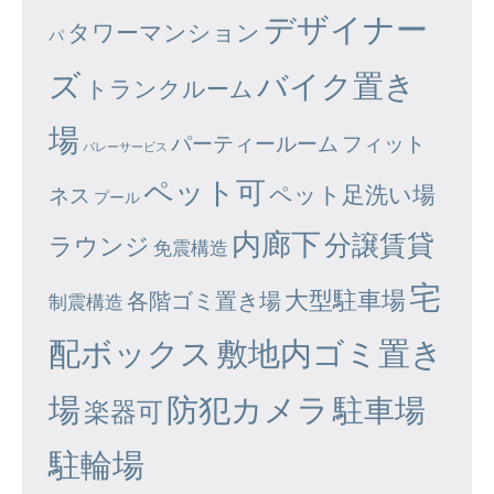
デザイナー
タワーマンション
パ
ズ
バイク置き
トランクルーム
場
パーティールーム
フィット
バレーサービス
ペット可
ペット足洗い場
ネス
プール
内廊下
分譲賃貸
ラウンジ
免震構造
宅
大型駐車場
各階ゴミ置き場
制震構造
配ボックス
敷地内ゴミ置き
場
防犯カメラ
駐車場
楽器可
駐輪場