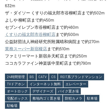
632m
ザ・ダイソー くすりの福太郎市谷柳町店まで約502m
よしや 柳町店まで約450m
セブンイレブン市谷柳町店まで約460m
くすりの福太郎市谷柳町店
まで約500m
公益財団法人神経研究所附属晴和病院まで約270m
業務スーパー新宿榎店
まで約510m
ファミリーマート新宿弁天町店まで約250m
ココカラファイン神楽坂中里町店まで約790m
24時間管理
BS
CATV
CS
REIT系ブランドマンション
TVドアホン
インターネット無料
エレベーター
オートロック
デザイナーズ
バイク置き場
Tags
宅配ボックス
敷地内ゴミ置き場
防犯カメラ
駐車場
駐輪場