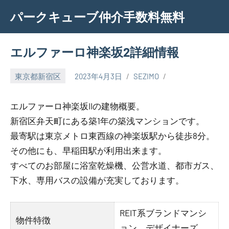
Skip
パークキューブ仲介手数料無料
to
content
エルファーロ神楽坂2詳細情報
東京都新宿区
2023年4月3日
SEZIMO
エルファーロ神楽坂IIの建物概要。
新宿区弁天町にある築1年の築浅マンションです。
最寄駅は東京メトロ東西線の神楽坂駅から徒歩8分。
その他にも、早稲田駅が利用出来ます。
すべてのお部屋に浴室乾燥機、公営水道、都市ガス、
下水、専用バスの設備が充実しております。
REIT系ブランドマンシ
物件特徴
ョン、デザイナーズ