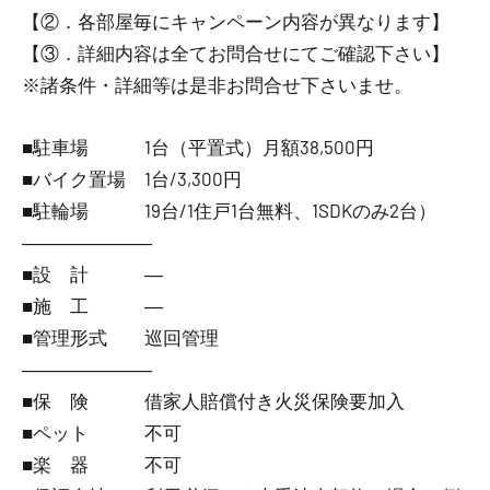
【②．各部屋毎にキャンペーン内容が異なります】
【③．詳細内容は全てお問合せにてご確認下さい】
※諸条件・詳細等は是非お問合せ下さいませ。
■駐車場 1台（平置式）月額38,500円
■バイク置場 1台/3,300円
■駐輪場 19台/1住戸1台無料、1SDKのみ2台）
―――――――
■設 計 ―
■施 工 ―
■管理形式 巡回管理
―――――――
■保 険 借家人賠償付き火災保険要加入
■ペット 不可
■楽 器 不可