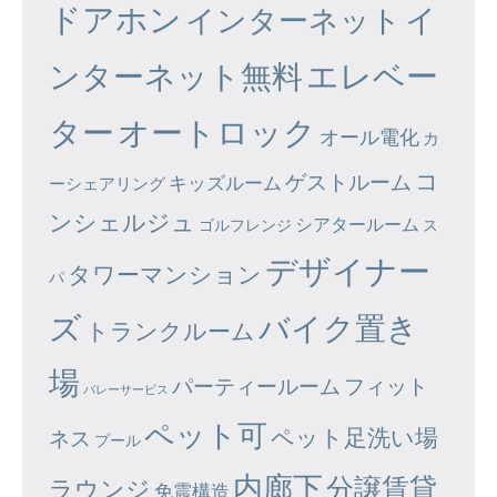
ドアホン
イ
インターネット
エレベー
ンターネット無料
ター
オートロック
オール電化
カ
コ
ゲストルーム
キッズルーム
ーシェアリング
ンシェルジュ
シアタールーム
ゴルフレンジ
ス
デザイナー
タワーマンション
パ
ズ
バイク置き
トランクルーム
場
パーティールーム
フィット
バレーサービス
ペット可
ペット足洗い場
ネス
プール
内廊下
分譲賃貸
ラウンジ
免震構造