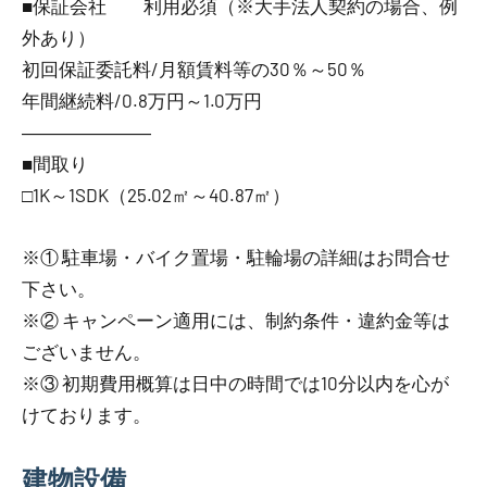
■保証会社 利用必須（※大手法人契約の場合、例
外あり）
初回保証委託料/月額賃料等の30％～50％
年間継続料/0.8万円～1.0万円
―――――――
■間取り
□1K～1SDK（25.02㎡～40.87㎡）
※① 駐車場・バイク置場・駐輪場の詳細はお問合せ
下さい。
※② キャンペーン適用には、制約条件・違約金等は
ございません。
※③ 初期費用概算は日中の時間では10分以内を心が
けております。
建物設備