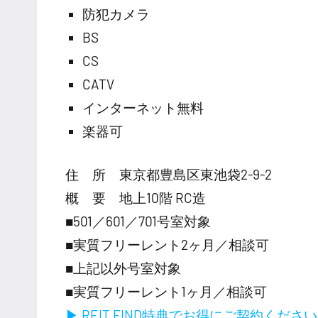
防犯カメラ
BS
CS
CATV
インターネット無料
楽器可
住 所 東京都豊島区東池袋2-9-2
概 要 地上10階 RC造
■501／601／701号室対象
■実質フリーレント2ヶ月／相談可
■上記以外号室対象
■実質フリーレント1ヶ月／相談可
▶ REIT FIND特典でお得にご契約くださ