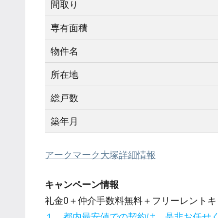
間取り
専有面積
物件名
所在地
総戸数
築年月
アークマーク大塚詳細情報
キャンペーン情報
礼金0
＋
仲介手数料無料
＋
フリーレント
キ
１．都内最安値での契約は、是非お任せ