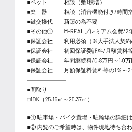
■ペット 相談（敷1積増）
■楽 器 相談（消音機能付き/時間
■鍵交換代 新築の為不要
■その他① M-REALプレミアム会費/2年
■保証会社 利用必須（※大手法人契約
■保証会社 初回保証委託料/月額賃料等の
■保証会社 年間継続料/0.8万円～1.0万円
■保証会社 月額保証料賃料等の1％～2
―――――――
■間取り
□1DK（25.16㎡～25.37㎡）
■① 駐車場・バイク置場・駐輪場の詳細
■② 内覧のご希望時は、物件現地待ち合