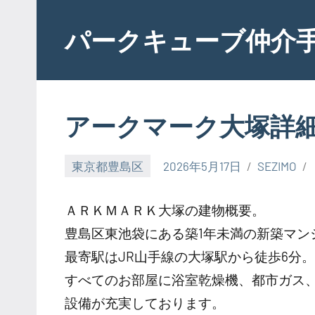
Skip
to
パークキューブ仲介
content
アークマーク大塚詳
東京都豊島区
2026年5月17日
SEZIMO
ＡＲＫＭＡＲＫ大塚の建物概要。
豊島区東池袋にある築1年未満の新築マン
最寄駅はJR山手線の大塚駅から徒歩6分
すべてのお部屋に浴室乾燥機、都市ガス
設備が充実しております。