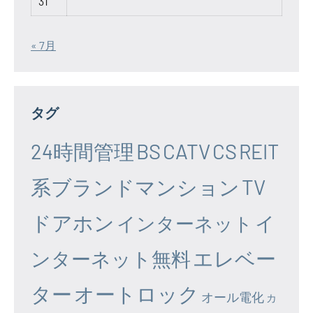
31
« 7月
タグ
24時間管理
BS
CATV
CS
REIT
系ブランドマンション
TV
ドアホン
イ
インターネット
エレベー
ンターネット無料
ター
オートロック
オール電化
カ