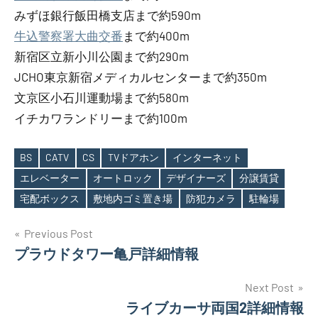
みずほ銀行飯田橋支店まで約590m
牛込警察署大曲交番
まで約400m
新宿区立新小川公園まで約290m
JCHO東京新宿メディカルセンターまで約350m
文京区小石川運動場まで約580m
イチカワランドリーまで約100m
BS
CATV
CS
TVドアホン
インターネット
エレベーター
オートロック
デザイナーズ
分譲賃貸
Tags
宅配ボックス
敷地内ゴミ置き場
防犯カメラ
駐輪場
投
Previous Post
プラウドタワー亀戸詳細情報
稿
ナ
Next Post
ライブカーサ両国2詳細情報