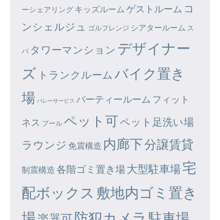
コ
ゲストルーム
キッズルーム
ーシェアリング
ンシェルジュ
シアタールーム
ゴルフレンジ
ス
デザイナー
タワーマンション
パ
ズ
バイク置き
トランクルーム
場
パーティールーム
フィット
バレーサービス
ペット可
ペット足洗い場
ネス
プール
内廊下
分譲賃貸
ラウンジ
免震構造
宅
大型駐車場
各階ゴミ置き場
制震構造
配ボックス
敷地内ゴミ置き
場
防犯カメラ
駐車場
楽器可