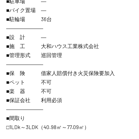
■駐車場 ―
■バイク置場 ―
■駐輪場 36台
―――――――
■設 計 ―
■施 工 大和ハウス工業株式会社
■管理形式 巡回管理
―――――――
■保 険 借家人賠償付き火災保険要加入
■ペット 不可
■楽 器 不可
■保証会社 利用必須
―――――――
■間取り
□1LDk～3LDK（40.98㎡～77.09㎡）