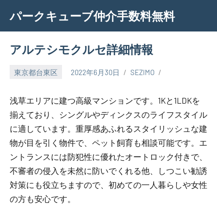
Skip
パークキューブ仲介手数料無料
to
content
アルテシモクルセ詳細情報
東京都台東区
2022年6月30日
SEZIMO
浅草エリアに建つ高級マンションです。1Kと1LDKを
揃えており、シングルやディンクスのライフスタイル
に適しています。重厚感あふれるスタイリッシュな建
物が目を引く物件で、ペット飼育も相談可能です。エ
ントランスには防犯性に優れたオートロック付きで、
不審者の侵入を未然に防いでくれる他、しつこい勧誘
対策にも役立ちますので、初めての一人暮らしや女性
の方も安心です。