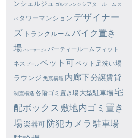
ンシェルジュ
シアタールーム
ゴルフレンジ
ス
デザイナー
タワーマンション
パ
ズ
バイク置き
トランクルーム
場
パーティールーム
フィット
バレーサービス
ペット可
ペット足洗い場
ネス
プール
内廊下
分譲賃貸
ラウンジ
免震構造
宅
大型駐車場
各階ゴミ置き場
制震構造
配ボックス
敷地内ゴミ置き
場
防犯カメラ
駐車場
楽器可