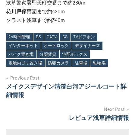
浅草警察署聖天町交番まで約280m
花川戸保育園まで約420m
ソラスト浅草まで約340m
24時間管理
BS
CATV
CS
TVドアホン
インターネット
オートロック
デザイナーズ
Tags
バイク置き場
分譲賃貸
宅配ボックス
敷地内ゴミ置き場
防犯カメラ
駐車場
駐輪場
投
Previous Post
メイクスデザイン清澄白河アジールコート詳
稿
細情報
ナ
Next Post
ビ
レピュア浅草詳細情報
ゲ