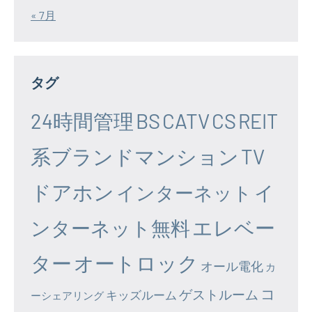
« 7月
タグ
24時間管理
BS
CATV
CS
REIT
系ブランドマンション
TV
ドアホン
イ
インターネット
エレベー
ンターネット無料
ター
オートロック
オール電化
カ
コ
ゲストルーム
キッズルーム
ーシェアリング