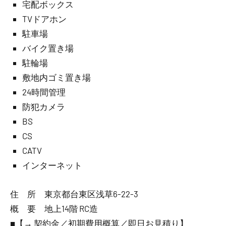
宅配ボックス
TVドアホン
駐車場
バイク置き場
駐輪場
敷地内ゴミ置き場
24時間管理
防犯カメラ
BS
CS
CATV
インターネット
住 所 東京都台東区浅草6-22-3
概 要 地上14階 RC造
■【→ 契約金／初期費用概算／即日お見積り】