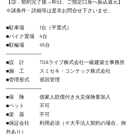
【③．契約完了後→即日、ご指定口座へ振込還元】
※諸条件・詳細等は是非お問合せ下さいませ。
■駐車場 1台（平置式）
■バイク置場 4台
■駐輪場 45台
―――――――
■設 計 TOAライブ株式会社一級建築士事務所
■施 工 スミセキ・コンテック株式会社
■管理形式 巡回管理
―――――――
■保 険 借家人賠償付き火災保険要加入
■ペット 不可
■楽 器 不可
■保証会社 利用必須（※大手法人契約の場合、例
外あり）