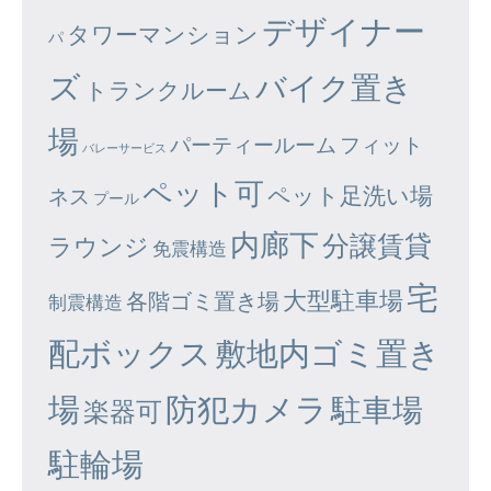
デザイナー
タワーマンション
パ
ズ
バイク置き
トランクルーム
場
パーティールーム
フィット
バレーサービス
ペット可
ペット足洗い場
ネス
プール
内廊下
分譲賃貸
ラウンジ
免震構造
宅
大型駐車場
各階ゴミ置き場
制震構造
配ボックス
敷地内ゴミ置き
場
防犯カメラ
駐車場
楽器可
駐輪場