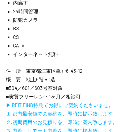
内廊下
24時間管理
防犯カメラ
BS
CS
CATV
インターネット無料
住 所 東京都江東区亀戸6-43-12
概 要 地上6階 RC造
■504／601／603号室対象
■実質フリーレント1ヶ月／相談可
▶ REIT FIND特典でお得にご契約くださいませ。
１.都内最安値での契約を、即時に提示致します。
２.初期費用のお見積りを、即時に案内致します。
３.内覧・リモート内覧を、即時に提案致します。