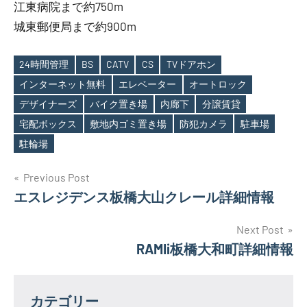
江東病院まで約750m
城東郵便局まで約900m
24時間管理
BS
CATV
CS
TVドアホン
インターネット無料
エレベーター
オートロック
デザイナーズ
バイク置き場
内廊下
分譲賃貸
Tags
宅配ボックス
敷地内ゴミ置き場
防犯カメラ
駐車場
駐輪場
投
Previous Post
エスレジデンス板橋大山クレール詳細情報
稿
ナ
Next Post
RAMIi板橋大和町詳細情報
ビ
ゲ
カテゴリー