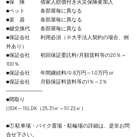
■保 険 借家人賠償付き火災保険要加入
■ペット 各部屋毎に異なる
■楽 器 各部屋毎に異なる
■鍵交換代 各部屋毎に異なる
■保証会社 利用必須（※大手法人契約の場合、例
外あり）
■保証会社 初回保証委託料/月額賃料等の20％～
100％
■保証会社 年間継続料/0.8万円～1.0万円 or
■保証会社 月額保証料賃料等の1％～2％
―――――――
■間取り
□1DK～1SLDK（25.31㎡～51.22㎡）
■① 駐車場・バイク置場・駐輪場の詳細は、是非お問
合せ下さい。