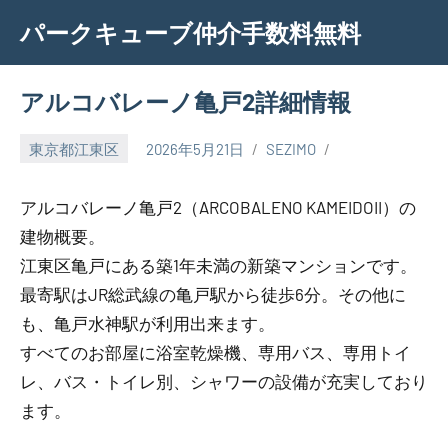
Skip
パークキューブ仲介手数料無料
to
content
アルコバレーノ亀戸2詳細情報
東京都江東区
2026年5月21日
SEZIMO
アルコバレーノ亀戸2（ARCOBALENO KAMEIDOII）の
建物概要。
江東区亀戸にある築1年未満の新築マンションです。
最寄駅はJR総武線の亀戸駅から徒歩6分。その他に
も、亀戸水神駅が利用出来ます。
すべてのお部屋に浴室乾燥機、専用バス、専用トイ
レ、バス・トイレ別、シャワーの設備が充実しており
ます。