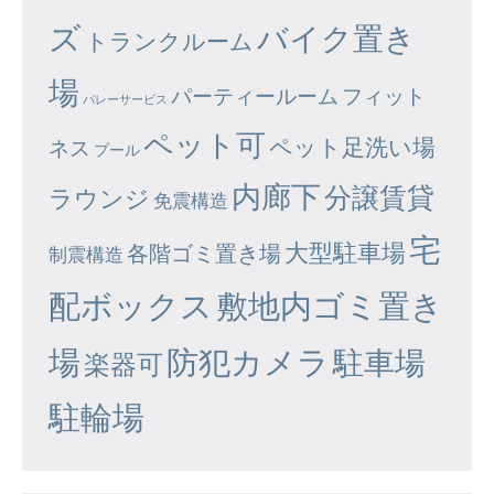
ズ
バイク置き
トランクルーム
場
パーティールーム
フィット
バレーサービス
ペット可
ペット足洗い場
ネス
プール
内廊下
分譲賃貸
ラウンジ
免震構造
宅
大型駐車場
各階ゴミ置き場
制震構造
配ボックス
敷地内ゴミ置き
場
防犯カメラ
駐車場
楽器可
駐輪場