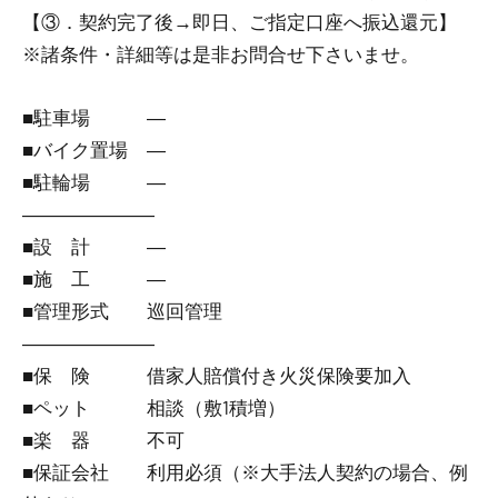
【③．契約完了後→即日、ご指定口座へ振込還元】
※諸条件・詳細等は是非お問合せ下さいませ。
■駐車場 ―
■バイク置場 ―
■駐輪場 ―
―――――――
■設 計 ―
■施 工 ―
■管理形式 巡回管理
―――――――
■保 険 借家人賠償付き火災保険要加入
■ペット 相談（敷1積増）
■楽 器 不可
■保証会社 利用必須（※大手法人契約の場合、例