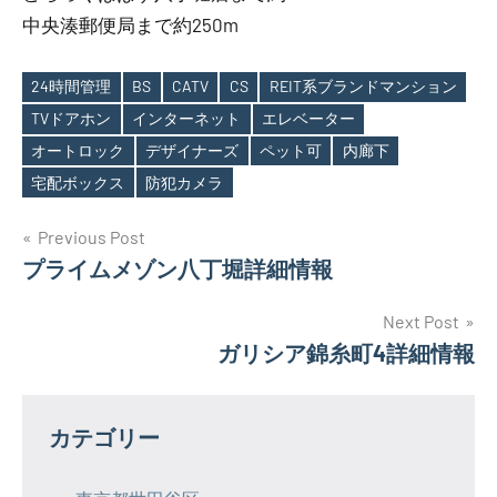
中央湊郵便局まで約250m
24時間管理
BS
CATV
CS
REIT系ブランドマンション
TVドアホン
インターネット
エレベーター
Tags
オートロック
デザイナーズ
ペット可
内廊下
宅配ボックス
防犯カメラ
投
Previous Post
プライムメゾン八丁堀詳細情報
稿
ナ
Next Post
ガリシア錦糸町4詳細情報
ビ
ゲ
カテゴリー
ー