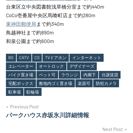
台東区立中央図書館浅草橋分室まで約440m
CoCo壱番屋中央区馬喰町店まで約280m
東神田郵便局
まで約340m
鳥越神社まで約890m
和泉公園まで約600m
BS
CATV
CS
TVドアホン
インターネット
エレベーター
オートロック
デザイナーズ
バイク置き場
ペット可
ラウンジ
内廊下
分譲賃貸
Tags
宅配ボックス
敷地内ゴミ置き場
楽器可
防犯カメラ
駐車場
駐輪場
投
Previous Post
パークハウス赤坂氷川詳細情報
稿
ナ
Next Post