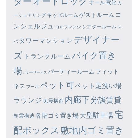
ター
オートロック
オール電化
カ
コ
ゲストルーム
キッズルーム
ーシェアリング
ンシェルジュ
シアタールーム
ゴルフレンジ
ス
デザイナー
タワーマンション
パ
ズ
バイク置き
トランクルーム
場
パーティールーム
フィット
バレーサービス
ペット可
ペット足洗い場
ネス
プール
内廊下
分譲賃貸
ラウンジ
免震構造
宅
大型駐車場
各階ゴミ置き場
制震構造
配ボックス
敷地内ゴミ置き