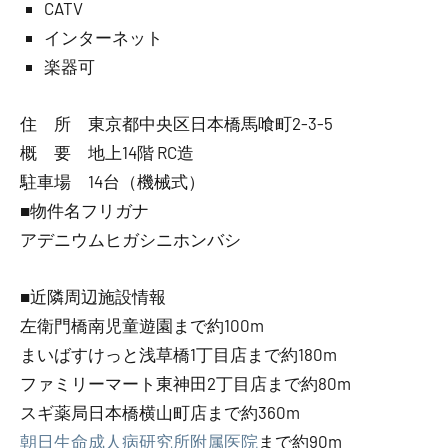
CATV
インターネット
楽器可
住 所 東京都中央区日本橋馬喰町2-3-5
概 要 地上14階 RC造
駐車場 14台（機械式）
■物件名フリガナ
アデニウムヒガシニホンバシ
■近隣周辺施設情報
左衛門橋南児童遊園まで約100m
まいばすけっと浅草橋1丁目店まで約180m
ファミリーマート東神田2丁目店まで約80m
スギ薬局日本橋横山町店まで約360m
朝日生命成人病研究所附属医院
まで約90m