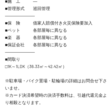
■施 工 ―
■管理形式 巡回管理
―――――――
■保 険 借家人賠償付き火災保険要加入
■ペット 各部屋毎に異なる
■楽 器 各部屋毎に異なる
■保証会社 各部屋毎に異なる
―――――――
■間取り
□1K～1LDK（36.33㎡～42.42㎡）
※駐車場・バイク置場・駐輪場の詳細はお問合せ下さ
いませ。
※カード決済希望時の決済手数料は、引越代還元金よ
り相殺となります。