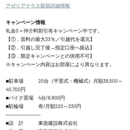
アゼリアテラス新宿詳細情報
キャンペーン情報
礼金0
＋
仲介料割引有
キャンペーン中です。
【①．賃料の最大33％／引越代を還元】
【②．引越し完了後→指定口座へ振込】
【③．限定キャンペーンとの併用不可】
※キャンペーン内容はお部屋により異なります。
■駐車場 20台（平置式・機械式）月額38,500～
40,700円
■バイク置場 4台/8,800円
■駐輪場 有/月額220～330円
―――――――
■設 計 東急建設株式会社