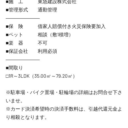
■施 工 東急建設株式会社
■管理形式 通勤管理
―――――――
■保 険 借家人賠償付き火災保険要加入
■ペット 相談（敷1積増）
■楽 器 不可
■保証会社 利用必須
―――――――
■間取り
□1R～3LDK（35.00㎡～79.20㎡）
※駐車場・バイク置場・駐輪場の詳細はお問合せ下さ
いませ。
※カード決済希望時の決済手数料は、引越代還元金よ
り相殺となります。