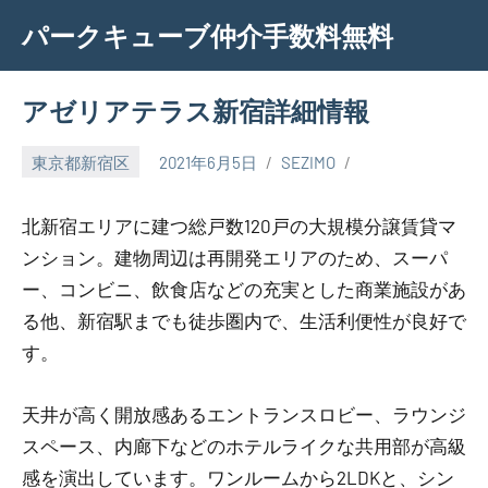
Skip
パークキューブ仲介手数料無料
to
content
アゼリアテラス新宿詳細情報
東京都新宿区
2021年6月5日
SEZIMO
北新宿エリアに建つ総戸数120戸の大規模分譲賃貸マ
ンション。建物周辺は再開発エリアのため、スーパ
ー、コンビニ、飲食店などの充実とした商業施設があ
る他、新宿駅までも徒歩圏内で、生活利便性が良好で
す。
天井が高く開放感あるエントランスロビー、ラウンジ
スペース、内廊下などのホテルライクな共用部が高級
感を演出しています。ワンルームから2LDKと、シン