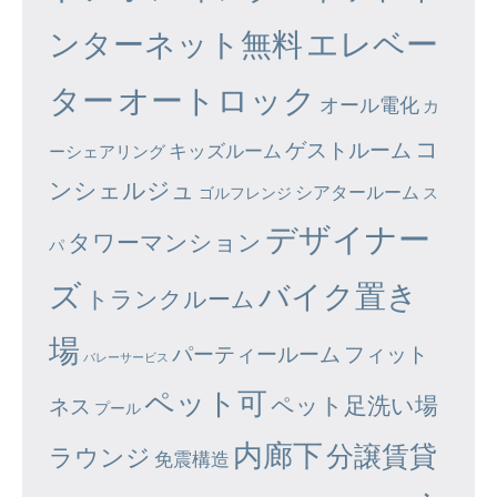
エレベー
ンターネット無料
ター
オートロック
オール電化
カ
コ
ゲストルーム
キッズルーム
ーシェアリング
ンシェルジュ
シアタールーム
ゴルフレンジ
ス
デザイナー
タワーマンション
パ
ズ
バイク置き
トランクルーム
場
パーティールーム
フィット
バレーサービス
ペット可
ペット足洗い場
ネス
プール
内廊下
分譲賃貸
ラウンジ
免震構造