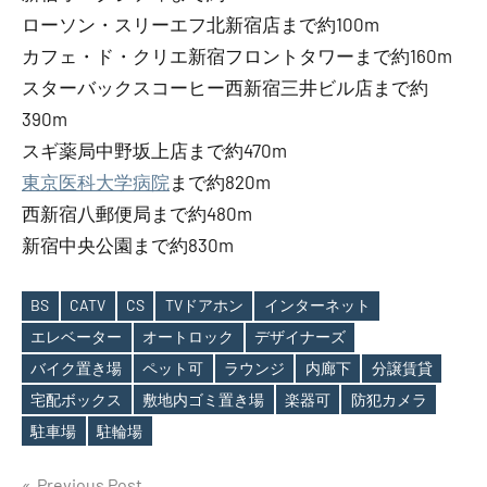
ローソン・スリーエフ北新宿店まで約100m
カフェ・ド・クリエ新宿フロントタワーまで約160m
スターバックスコーヒー西新宿三井ビル店まで約
390m
スギ薬局中野坂上店まで約470m
東京医科大学病院
まで約820m
西新宿八郵便局まで約480m
新宿中央公園まで約830m
BS
CATV
CS
TVドアホン
インターネット
エレベーター
オートロック
デザイナーズ
バイク置き場
ペット可
ラウンジ
内廊下
分譲賃貸
Tags
宅配ボックス
敷地内ゴミ置き場
楽器可
防犯カメラ
駐車場
駐輪場
Previous Post