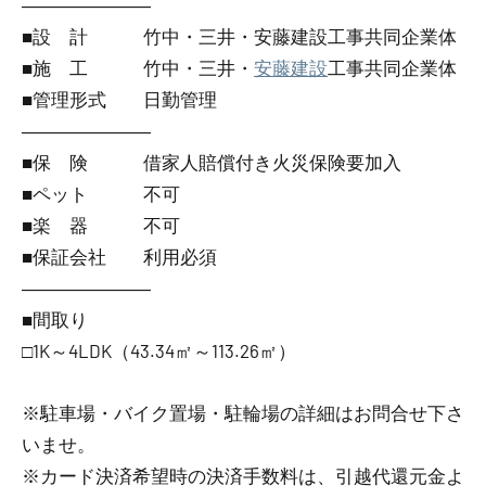
―――――――
■設 計 竹中・三井・安藤建設工事共同企業体
■施 工 竹中・三井・
安藤建設
工事共同企業体
■管理形式 日勤管理
―――――――
■保 険 借家人賠償付き火災保険要加入
■ペット 不可
■楽 器 不可
■保証会社 利用必須
―――――――
■間取り
□1K～4LDK（43.34㎡～113.26㎡）
※駐車場・バイク置場・駐輪場の詳細はお問合せ下さ
いませ。
※カード決済希望時の決済手数料は、引越代還元金よ