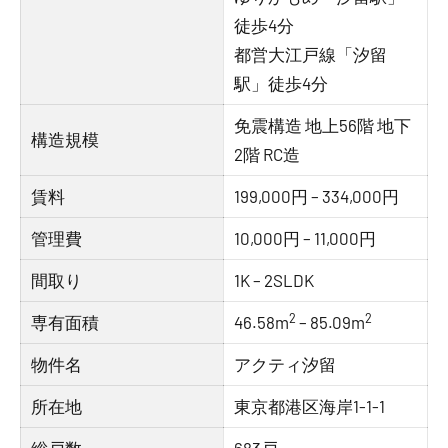
徒歩4分
都営大江戸線「汐留
駅」徒歩4分
免震構造 地上56階 地下
構造規模
2階 RC造
賃料
199,000円 – 334,000円
管理費
10,000円 – 11,000円
間取り
1K – 2SLDK
2
2
専有面積
46.58m
– 85.09m
物件名
アクティ汐留
所在地
東京都港区海岸1-1-1