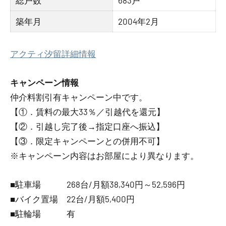
総戸数
683戸
築年月
2004年2月
アクティ汐留詳細情報
キャンペーン情報
仲介料割引有
キャンペーン中です。
【①．賃料の最大33％／引越代を還元】
【②．引越し完了後→指定口座へ振込】
【③．限定キャンペーンとの併用不可】
※キャンペーン内容はお部屋により異なります。
■駐車場 268台/月額38,340円～52,596円
■バイク置場 22台/月額5,400円
■駐輪場 有