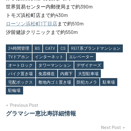
世界貿易センター内郵便局まで約390m
トモズ浜松町店まで約430m
ローソン浜松町1丁目店
まで約510m
汐留健診クリニックまで約550m
24時間管理
BS
CATV
CS
REIT系ブランドマンション
TVドアホン
インターネット
エレベーター
オートロック
タワーマンション
デザイナーズ
Tags
バイク置き場
免震構造
内廊下
大型駐車場
宅配ボックス
敷地内ゴミ置き場
防犯カメラ
駐車場
駐輪場
投
Previous Post
グラマシー恵比寿詳細情報
稿
ナ
Next Post