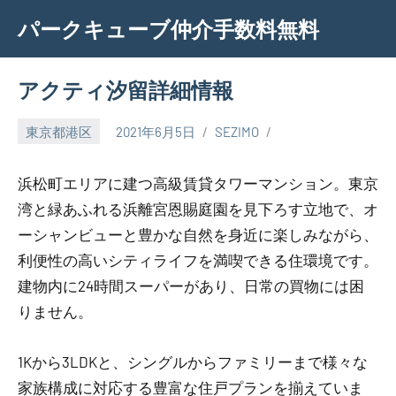
Skip
パークキューブ仲介手数料無料
to
content
アクティ汐留詳細情報
東京都港区
2021年6月5日
SEZIMO
浜松町エリアに建つ高級賃貸タワーマンション。東京
湾と緑あふれる浜離宮恩賜庭園を見下ろす立地で、オ
ーシャンビューと豊かな自然を身近に楽しみながら、
利便性の高いシティライフを満喫できる住環境です。
建物内に24時間スーパーがあり、日常の買物には困
りません。
1Kから3LDKと、シングルからファミリーまで様々な
家族構成に対応する豊富な住戸プランを揃えていま