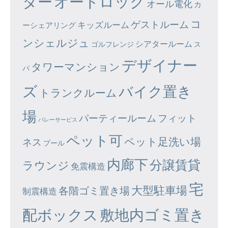
ター
オートロック
オール電化
カ
コ
ゲストルーム
キッズルーム
ーシェアリング
ンシェルジュ
シアタールーム
ゴルフレンジ
ス
デザイナー
タワーマンション
パ
ズ
バイク置き
トランクルーム
場
パーティールーム
フィット
バレーサービス
ペット可
ペット足洗い場
ネス
プール
内廊下
分譲賃貸
ラウンジ
免震構造
宅
大型駐車場
各階ゴミ置き場
制震構造
配ボックス
敷地内ゴミ置き