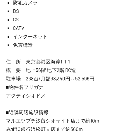
防犯カメラ
BS
CS
CATV
インターネット
免震構造
住 所 東京都港区海岸1-1-1
概 要 地上56階 地下2階 RC造
駐車場 268台/月額38,340円～52,596円
■物件名フリガナ
アクティシオドメ
■近隣周辺施設情報
マルエツプチ汐留シオサイト店まで約10m
みずほ銀行浜松町支店まで約360m