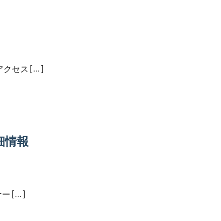
セス […]
細情報
 […]