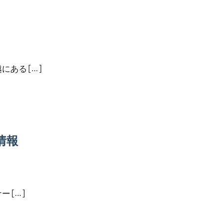
ある […]
情報
 […]