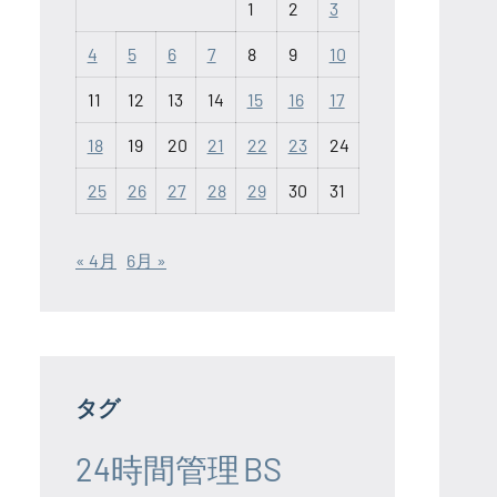
1
2
3
4
5
6
7
8
9
10
11
12
13
14
15
16
17
18
19
20
21
22
23
24
25
26
27
28
29
30
31
« 4月
6月 »
タグ
24時間管理
BS