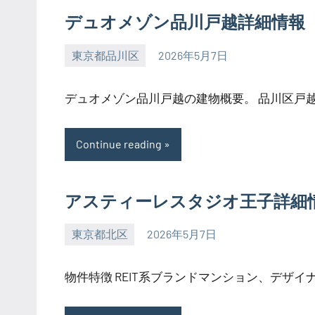
デュオメゾン品川戸越詳細情報
東京都品川区
2026年5月7日
SEZIMO
デュオメゾン品川戸越の建物概要。 品川区戸越に
Continue reading
アスティーレスタジオ王子詳細
東京都北区
2026年5月7日
SEZIMO
物件特徴 REIT系ブランドマンション、デザイナー