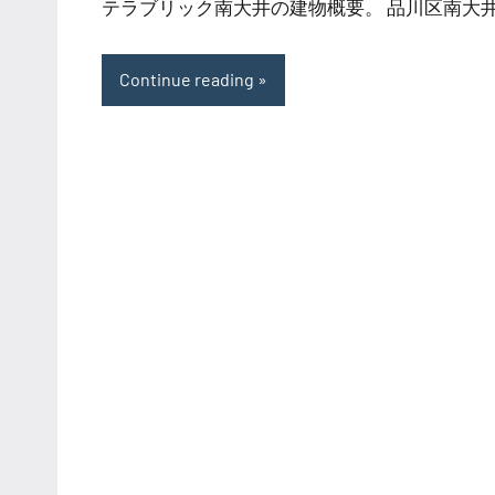
テラブリック南大井の建物概要。 品川区南大井に
Continue reading