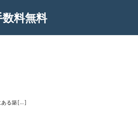
手数料無料
る築 […]