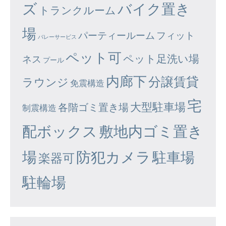
ズ
バイク置き
トランクルーム
場
パーティールーム
フィット
バレーサービス
ペット可
ペット足洗い場
ネス
プール
内廊下
分譲賃貸
ラウンジ
免震構造
宅
大型駐車場
各階ゴミ置き場
制震構造
配ボックス
敷地内ゴミ置き
場
防犯カメラ
駐車場
楽器可
駐輪場