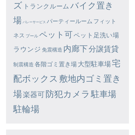
ズ
バイク置き
トランクルーム
場
パーティールーム
フィット
バレーサービス
ペット可
ペット足洗い場
ネス
プール
内廊下
分譲賃貸
ラウンジ
免震構造
宅
大型駐車場
各階ゴミ置き場
制震構造
配ボックス
敷地内ゴミ置き
場
防犯カメラ
駐車場
楽器可
駐輪場