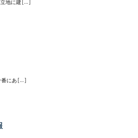
地に建 […]
にあ […]
報