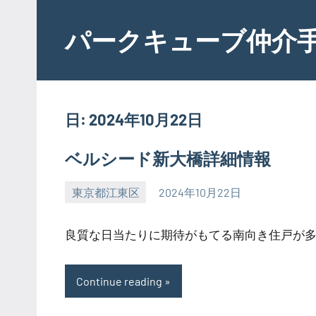
Skip
to
パークキューブ仲介
content
日:
2024年10月22日
ベルシード新大橋詳細情報
東京都江東区
2024年10月22日
SEZIMO
良質な日当たりに期待がもてる南向き住戸が多数
Continue reading