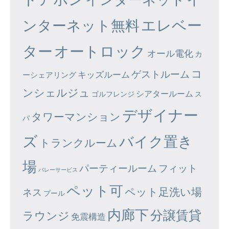
エレベー
ンターネット無料
ター
オートロック
オール電化
カ
コ
ゲストルーム
キッズルーム
ーシェアリング
ンシェルジュ
シアタールーム
ゴルフレンジ
ス
デザイナー
タワーマンション
パ
ズ
バイク置き
トランクルーム
場
パーティールーム
フィット
バレーサービス
ペット可
ペット足洗い場
ネス
プール
内廊下
分譲賃貸
ラウンジ
免震構造