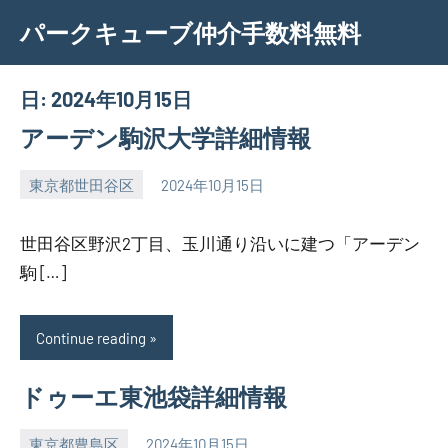
Skip
パークキューブ仲介手数料無料
to
content
日:
2024年10月15日
アーデン駒沢大学詳細情報
東京都世田谷区
2024年10月15日
SEZIMO
世田谷区野沢2丁目、玉川通り沿いに建つ「アーデン
駒 […]
Continue reading
ドゥーエ東池袋詳細情報
東京都豊島区
2024年10月15日