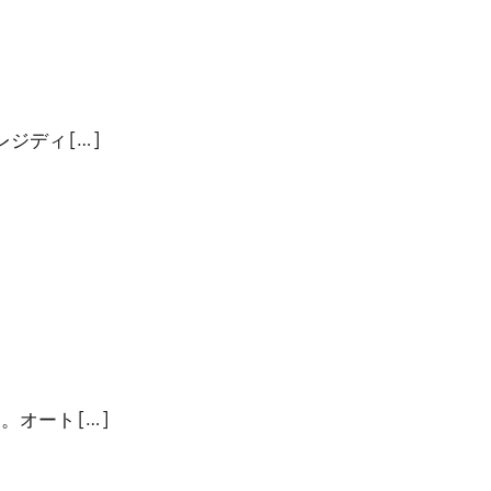
ディ […]
オート […]