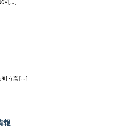
 […]
う高 […]
情報