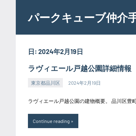
Skip
to
パークキューブ仲介
content
日:
2024年2月19日
ラヴィエール戸越公園詳細情報
東京都品川区
2024年2月19日
SEZIMO
ラヴィエール戸越公園の建物概要。 品川区豊町に
Continue reading