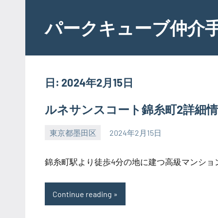
Skip
to
パークキューブ仲介
content
日:
2024年2月15日
ルネサンスコート錦糸町2詳細
東京都墨田区
2024年2月15日
SEZIMO
錦糸町駅より徒歩4分の地に建つ高級マンションで
Continue reading