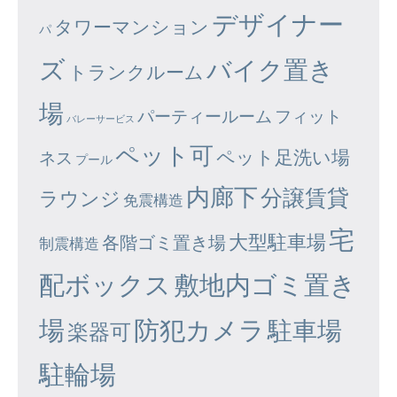
デザイナー
タワーマンション
パ
ズ
バイク置き
トランクルーム
場
パーティールーム
フィット
バレーサービス
ペット可
ペット足洗い場
ネス
プール
内廊下
分譲賃貸
ラウンジ
免震構造
宅
大型駐車場
各階ゴミ置き場
制震構造
配ボックス
敷地内ゴミ置き
場
防犯カメラ
駐車場
楽器可
駐輪場