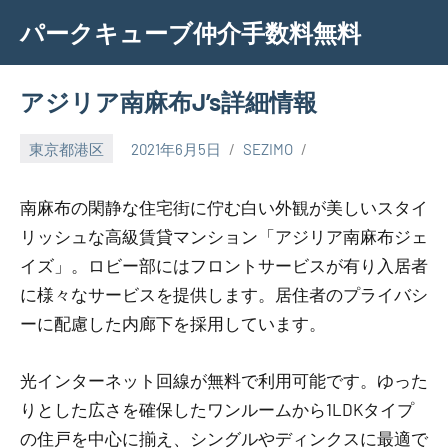
Skip
パークキューブ仲介手数料無料
to
content
アジリア南麻布J’s詳細情報
東京都港区
2021年6月5日
SEZIMO
南麻布の閑静な住宅街に佇む白い外観が美しいスタイ
リッシュな高級賃貸マンション「アジリア南麻布ジェ
イズ」。ロビー部にはフロントサービスが有り入居者
に様々なサービスを提供します。居住者のプライバシ
ーに配慮した内廊下を採用しています。
光インターネット回線が無料で利用可能です。ゆった
りとした広さを確保したワンルームから1LDKタイプ
の住戸を中心に揃え、シングルやディンクスに最適で