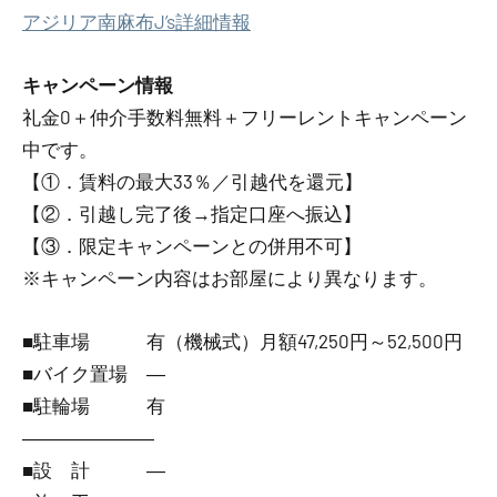
アジリア南麻布J’s詳細情報
キャンペーン情報
礼金0
＋
仲介手数料無料
＋
フリーレント
キャンペーン
中です。
【①．賃料の最大33％／引越代を還元】
【②．引越し完了後→指定口座へ振込】
【③．限定キャンペーンとの併用不可】
※キャンペーン内容はお部屋により異なります。
■駐車場 有（機械式）月額47,250円～52,500円
■バイク置場 ―
■駐輪場 有
―――――――
■設 計 ―