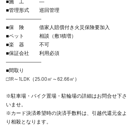
■施 工 ―
■管理形式 巡回管理
―――――――
■保 険 借家人賠償付き火災保険要加入
■ペット 相談（敷1積増）
■楽 器 不可
■保証会社 利用必須
―――――――
■間取り
□1R～1LDK（25.00㎡～62.66㎡）
※駐車場・バイク置場・駐輪場の詳細はお問合せ下さ
いませ。
※カード決済希望時の決済手数料は、引越代還元金よ
り相殺となります。