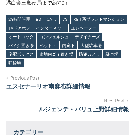
港白金三郵便局まで約710m
24時間管理
BS
CATV
CS
REIT系ブランドマンション
TVドアホン
インターネット
エレベーター
オートロック
コンシェルジュ
デザイナーズ
Tags
バイク置き場
ペット可
内廊下
大型駐車場
宅配ボックス
敷地内ゴミ置き場
防犯カメラ
駐車場
駐輪場
投
Previous Post
エスセナーリオ南麻布詳細情報
稿
ナ
Next Post
ルジェンテ・バリュ上野詳細情報
ビ
ゲ
カテゴリー