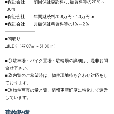
■保証会社 初回保証委託料/月額賃料等の20％～
100％
■保証会社 年間継続料/0.8万円～1.0万円 or
■保証会社 月額保証料賃料等の1％～2％
―――――――
■間取り
□1LDK（47.07㎡～51.80㎡）
■① 駐車場・バイク置場・駐輪場の詳細は、是非お問
合せ下さい。
■② 内覧のご希望時は、物件現地待ち合わせ対応をし
ております。
■③ 物件写真の量と質、情報更新鮮度に特化して運営
しています。
建物設備