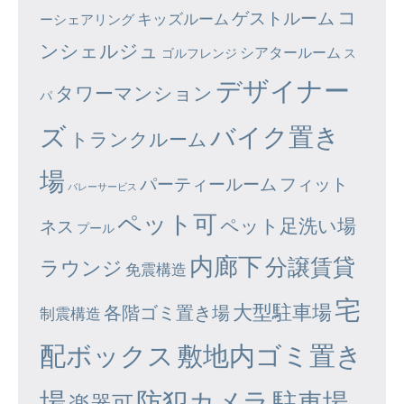
コ
ゲストルーム
キッズルーム
ーシェアリング
ンシェルジュ
シアタールーム
ゴルフレンジ
ス
デザイナー
タワーマンション
パ
ズ
バイク置き
トランクルーム
場
パーティールーム
フィット
バレーサービス
ペット可
ペット足洗い場
ネス
プール
内廊下
分譲賃貸
ラウンジ
免震構造
宅
大型駐車場
各階ゴミ置き場
制震構造
配ボックス
敷地内ゴミ置き
場
防犯カメラ
駐車場
楽器可