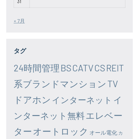
31
« 7月
タグ
24時間管理
BS
CATV
CS
REIT
系ブランドマンション
TV
ドアホン
イ
インターネット
エレベー
ンターネット無料
ター
オートロック
オール電化
カ