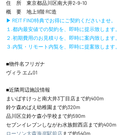
住 所 東京都品川区南大井2-9-10
概 要 地上9階 RC造
▶ REIT FIND特典でお得にご契約くださいませ。
１.都内最安値での契約を、即時に提示致します。
２.初期費用のお見積りを、即時に案内致します。
３.内覧・リモート内覧を、即時に提案致します。
■物件名フリガナ
ヴィラ エム01
■近隣周辺施設情報
まいばすけっと南大井3丁目店まで約400m
鈴ケ森めばえ幼稚園まで約320m
品川区立鈴ケ森小学校まで約590m
セブンイレブンしながわ水族館西店まで約400m
ローソン大森海岸駅前店
まで約540m