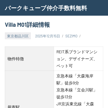
Skip
パークキューブ仲介手数料無料
to
content
Villa M01詳細情報
東京都品川区
2025年12月15日
SEZIMO
REIT系ブランドマンシ
物件特徴
ョン、デザイナーズ、
ペット可
京急本線「大森海岸
駅」徒歩9分
京急本線「立会川駅」
徒歩13分
JR京浜東北線「大森
最寄駅