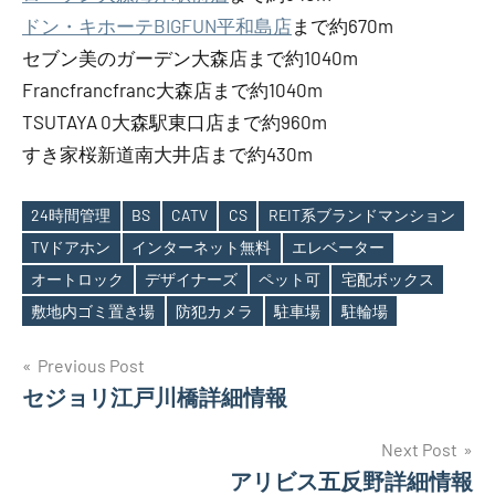
ドン・キホーテBIGFUN平和島店
まで約670m
セブン美のガーデン大森店まで約1040m
Francfrancfranc大森店まで約1040m
TSUTAYA 0大森駅東口店まで約960m
すき家桜新道南大井店まで約430m
24時間管理
BS
CATV
CS
REIT系ブランドマンション
TVドアホン
インターネット無料
エレベーター
Tags
オートロック
デザイナーズ
ペット可
宅配ボックス
敷地内ゴミ置き場
防犯カメラ
駐車場
駐輪場
投
Previous Post
セジョリ江戸川橋詳細情報
稿
ナ
Next Post
アリビス五反野詳細情報