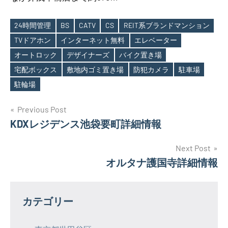
24時間管理
BS
CATV
CS
REIT系ブランドマンション
TVドアホン
インターネット無料
エレベーター
オートロック
デザイナーズ
バイク置き場
Tags
宅配ボックス
敷地内ゴミ置き場
防犯カメラ
駐車場
駐輪場
投
Previous Post
KDXレジデンス池袋要町詳細情報
稿
ナ
Next Post
オルタナ護国寺詳細情報
ビ
ゲ
カテゴリー
ー