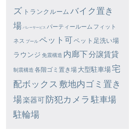
ズ
バイク置き
トランクルーム
場
パーティールーム
フィット
バレーサービス
ペット可
ペット足洗い場
ネス
プール
内廊下
分譲賃貸
ラウンジ
免震構造
宅
大型駐車場
各階ゴミ置き場
制震構造
配ボックス
敷地内ゴミ置き
場
防犯カメラ
駐車場
楽器可
駐輪場