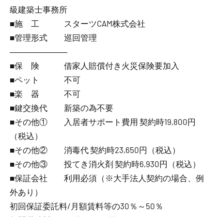
級建築士事務所
■施 工 スターツCAM株式会社
■管理形式 巡回管理
―――――――
■保 険 借家人賠償付き火災保険要加入
■ペット 不可
■楽 器 不可
■鍵交換代 新築の為不要
■その他① 入居者サポート費用 契約時19,800円
（税込）
■その他② 消毒代 契約時23,650円（税込）
■その他③ 投てき消火剤 契約時6,930円（税込）
■保証会社 利用必須（※大手法人契約の場合、例
外あり）
初回保証委託料/月額賃料等の30％～50％