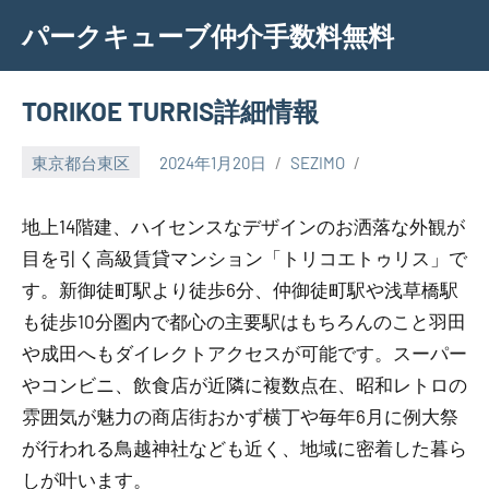
Skip
パークキューブ仲介手数料無料
to
content
TORIKOE TURRIS詳細情報
東京都台東区
2024年1月20日
SEZIMO
地上14階建、ハイセンスなデザインのお洒落な外観が
目を引く高級賃貸マンション「トリコエトゥリス」で
す。新御徒町駅より徒歩6分、仲御徒町駅や浅草橋駅
も徒歩10分圏内で都心の主要駅はもちろんのこと羽田
や成田へもダイレクトアクセスが可能です。スーパー
やコンビニ、飲食店が近隣に複数点在、昭和レトロの
雰囲気が魅力の商店街おかず横丁や毎年6月に例大祭
が行われる鳥越神社なども近く、地域に密着した暮ら
しが叶います。