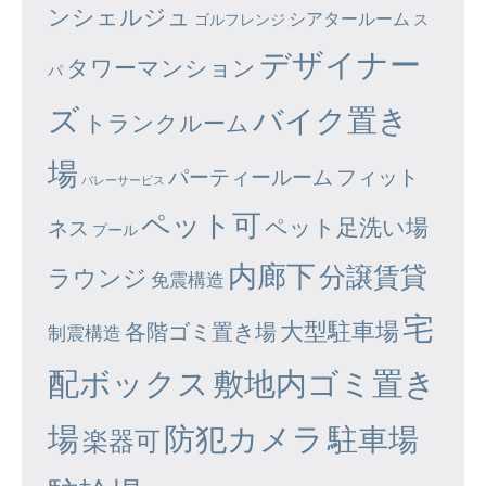
ンシェルジュ
シアタールーム
ゴルフレンジ
ス
デザイナー
タワーマンション
パ
ズ
バイク置き
トランクルーム
場
パーティールーム
フィット
バレーサービス
ペット可
ペット足洗い場
ネス
プール
内廊下
分譲賃貸
ラウンジ
免震構造
宅
大型駐車場
各階ゴミ置き場
制震構造
配ボックス
敷地内ゴミ置き
場
防犯カメラ
駐車場
楽器可