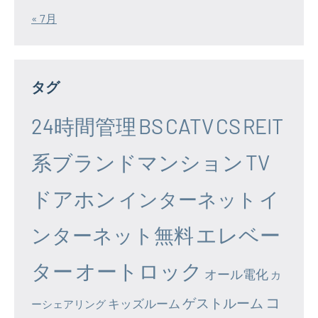
« 7月
タグ
24時間管理
BS
CATV
CS
REIT
系ブランドマンション
TV
ドアホン
イ
インターネット
エレベー
ンターネット無料
ター
オートロック
オール電化
カ
コ
ゲストルーム
キッズルーム
ーシェアリング