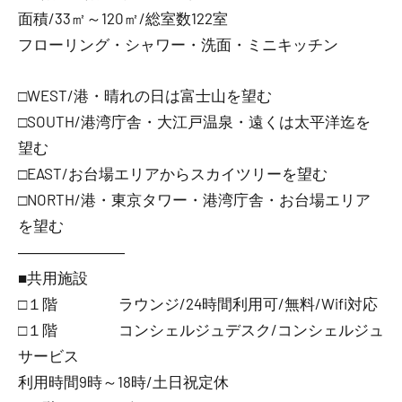
面積/33㎡～120㎡/総室数122室
フローリング・シャワー・洗面・ミニキッチン
□WEST/港・晴れの日は富士山を望む
□SOUTH/港湾庁舎・大江戸温泉・遠くは太平洋迄を
望む
□EAST/お台場エリアからスカイツリーを望む
□NORTH/港・東京タワー・港湾庁舎・お台場エリア
を望む
―――――――
■共用施設
□１階 ラウンジ/24時間利用可/無料/Wifi対応
□１階 コンシェルジュデスク/コンシェルジュ
サービス
利用時間9時～18時/土日祝定休