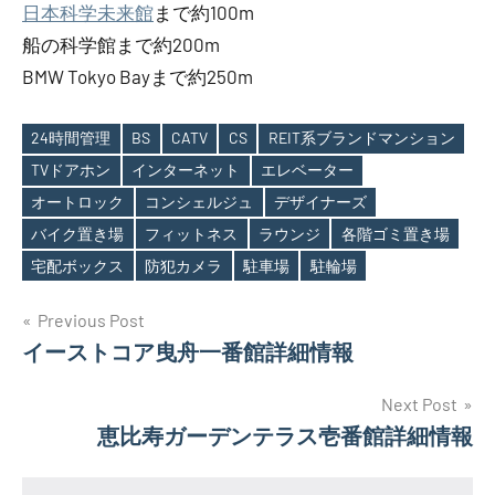
日本科学未来館
まで約100m
船の科学館まで約200m
BMW Tokyo Bayまで約250m
24時間管理
BS
CATV
CS
REIT系ブランドマンション
TVドアホン
インターネット
エレベーター
オートロック
コンシェルジュ
デザイナーズ
Tags
バイク置き場
フィットネス
ラウンジ
各階ゴミ置き場
宅配ボックス
防犯カメラ
駐車場
駐輪場
投
Previous Post
イーストコア曳舟一番館詳細情報
稿
ナ
Next Post
恵比寿ガーデンテラス壱番館詳細情報
ビ