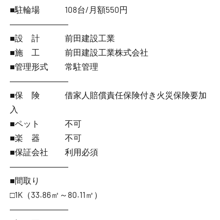
■駐輪場 108台/月額550円
―――――――
■設 計 前田建設工業
■施 工 前田建設工業株式会社
■管理形式 常駐管理
―――――――
■保 険 借家人賠償責任保険付き火災保険要加
入
■ペット 不可
■楽 器 不可
■保証会社 利用必須
―――――――
■間取り
□1K（33.86㎡～80.11㎡）
―――――――