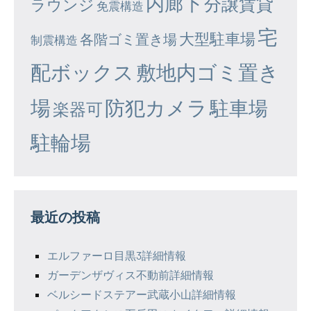
内廊下
分譲賃貸
ラウンジ
免震構造
宅
大型駐車場
各階ゴミ置き場
制震構造
配ボックス
敷地内ゴミ置き
場
防犯カメラ
駐車場
楽器可
駐輪場
最近の投稿
エルファーロ目黒3詳細情報
ガーデンザヴィス不動前詳細情報
ベルシードステアー武蔵小山詳細情報