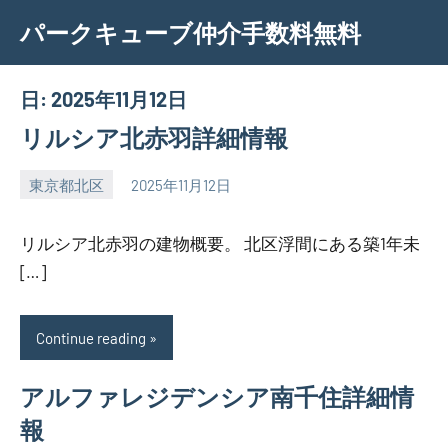
Skip
パークキューブ仲介手数料無料
to
content
日:
2025年11月12日
リルシア北赤羽詳細情報
東京都北区
2025年11月12日
SEZIMO
リルシア北赤羽の建物概要。 北区浮間にある築1年未
[…]
Continue reading
アルファレジデンシア南千住詳細情
報