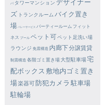
デザイナー
タワーマンション
パ
ズ
バイク置き
トランクルーム
場
パーティールーム
フィット
バレーサービス
ペット可
ペット足洗い場
ネス
プール
内廊下
分譲賃貸
ラウンジ
免震構造
宅
大型駐車場
各階ゴミ置き場
制震構造
配ボックス
敷地内ゴミ置き
場
防犯カメラ
駐車場
楽器可
駐輪場