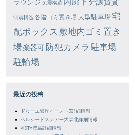
内廊下
分譲賃貸
ラウンジ
免震構造
宅
大型駐車場
各階ゴミ置き場
制震構造
配ボックス
敷地内ゴミ置き
場
防犯カメラ
駐車場
楽器可
駐輪場
最近の投稿
ドゥーエ銀座イースト3詳細情報
ベルシードステアー大森北詳細情報
VISTA豊島詳細情報