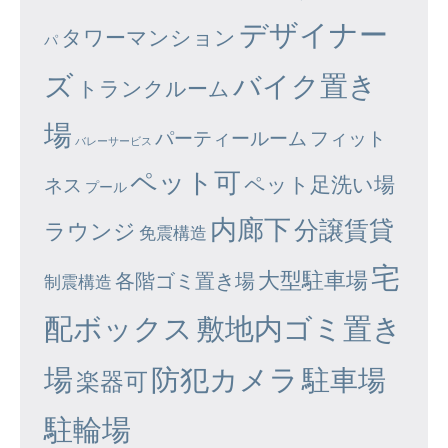
デザイナー
タワーマンション
パ
ズ
バイク置き
トランクルーム
場
パーティールーム
フィット
バレーサービス
ペット可
ペット足洗い場
ネス
プール
内廊下
分譲賃貸
ラウンジ
免震構造
宅
大型駐車場
各階ゴミ置き場
制震構造
配ボックス
敷地内ゴミ置き
場
防犯カメラ
駐車場
楽器可
駐輪場