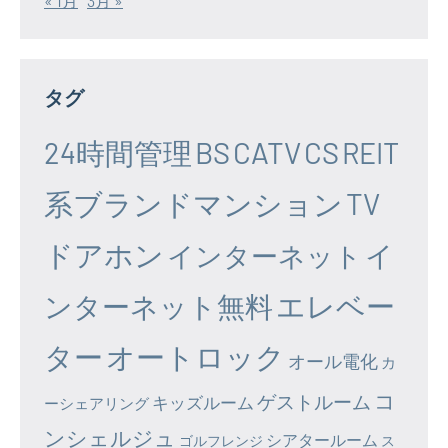
« 1月
3月 »
タグ
24時間管理
BS
CATV
CS
REIT
系ブランドマンション
TV
ドアホン
イ
インターネット
エレベー
ンターネット無料
ター
オートロック
オール電化
カ
コ
ゲストルーム
キッズルーム
ーシェアリング
ンシェルジュ
シアタールーム
ゴルフレンジ
ス