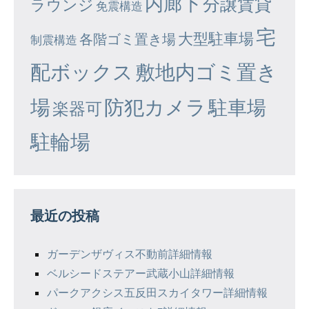
内廊下
分譲賃貸
ラウンジ
免震構造
宅
大型駐車場
各階ゴミ置き場
制震構造
配ボックス
敷地内ゴミ置き
場
防犯カメラ
駐車場
楽器可
駐輪場
最近の投稿
ガーデンザヴィス不動前詳細情報
ベルシードステアー武蔵小山詳細情報
パークアクシス五反田スカイタワー詳細情報