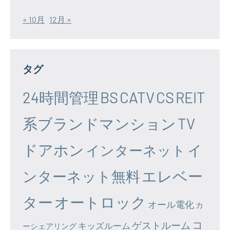
« 10月
12月 »
タグ
24時間管理
BS
CATV
CS
REIT
系ブランドマンション
TV
ドアホン
イ
インターネット
エレベー
ンターネット無料
ター
オートロック
オール電化
カ
コ
ゲストルーム
キッズルーム
ーシェアリング