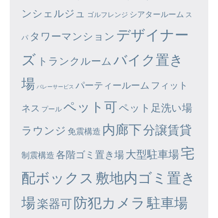
ンシェルジュ
シアタールーム
ゴルフレンジ
ス
デザイナー
タワーマンション
パ
ズ
バイク置き
トランクルーム
場
パーティールーム
フィット
バレーサービス
ペット可
ペット足洗い場
ネス
プール
内廊下
分譲賃貸
ラウンジ
免震構造
宅
大型駐車場
各階ゴミ置き場
制震構造
配ボックス
敷地内ゴミ置き
場
防犯カメラ
駐車場
楽器可