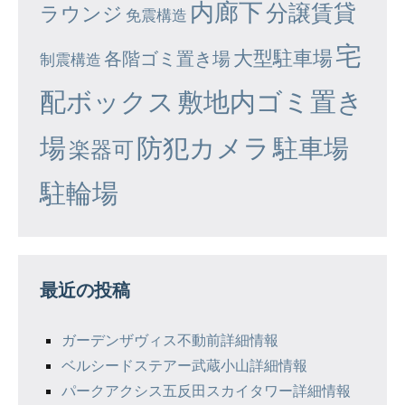
内廊下
分譲賃貸
ラウンジ
免震構造
宅
大型駐車場
各階ゴミ置き場
制震構造
配ボックス
敷地内ゴミ置き
場
防犯カメラ
駐車場
楽器可
駐輪場
最近の投稿
ガーデンザヴィス不動前詳細情報
ベルシードステアー武蔵小山詳細情報
パークアクシス五反田スカイタワー詳細情報