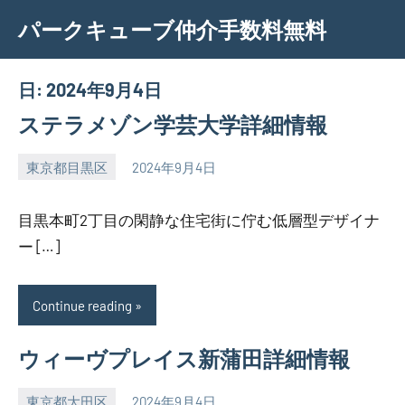
Skip
パークキューブ仲介手数料無料
to
content
日:
2024年9月4日
ステラメゾン学芸大学詳細情報
東京都目黒区
2024年9月4日
SEZIMO
目黒本町2丁目の閑静な住宅街に佇む低層型デザイナ
ー […]
Continue reading
ウィーヴプレイス新蒲田詳細情報
東京都大田区
2024年9月4日