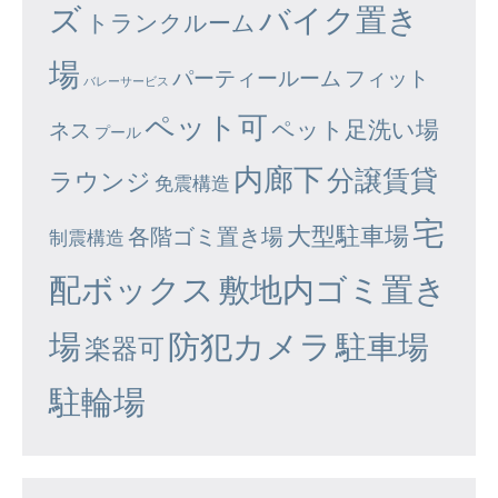
ズ
バイク置き
トランクルーム
場
パーティールーム
フィット
バレーサービス
ペット可
ペット足洗い場
ネス
プール
内廊下
分譲賃貸
ラウンジ
免震構造
宅
大型駐車場
各階ゴミ置き場
制震構造
配ボックス
敷地内ゴミ置き
場
防犯カメラ
駐車場
楽器可
駐輪場