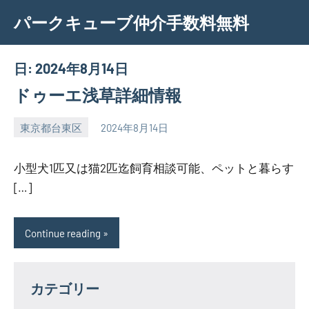
Skip
パークキューブ仲介手数料無料
to
content
日:
2024年8月14日
ドゥーエ浅草詳細情報
東京都台東区
2024年8月14日
SEZIMO
小型犬1匹又は猫2匹迄飼育相談可能、ペットと暮らす
[…]
Continue reading
カテゴリー