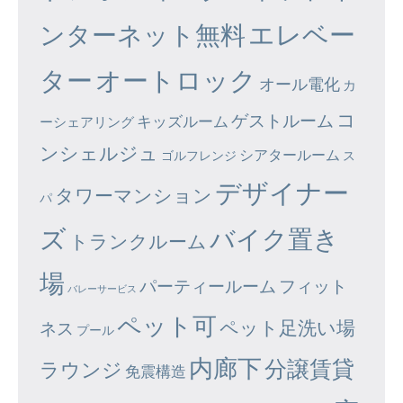
エレベー
ンターネット無料
ター
オートロック
オール電化
カ
コ
ゲストルーム
キッズルーム
ーシェアリング
ンシェルジュ
シアタールーム
ゴルフレンジ
ス
デザイナー
タワーマンション
パ
ズ
バイク置き
トランクルーム
場
パーティールーム
フィット
バレーサービス
ペット可
ペット足洗い場
ネス
プール
内廊下
分譲賃貸
ラウンジ
免震構造