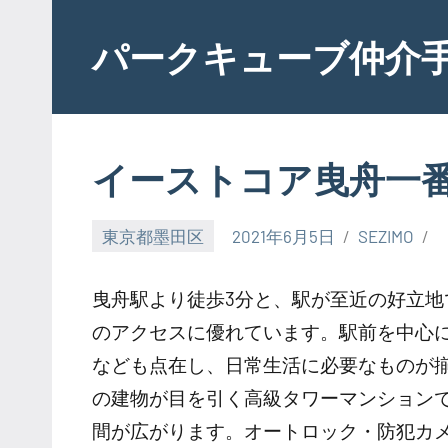
Skip
to
パークキューブ仲介
content
イーストコア曳舟一
東京都墨田区
2021年6月5日
SEZIMO
曳舟駅より徒歩3分と、駅が至近の好立
のアクセスに優れています。駅前を中心
なども点在し、日常生活に必要なものが揃
の建物が目を引く高級タワーマンション
間が広がります。オートロック・防犯カメ