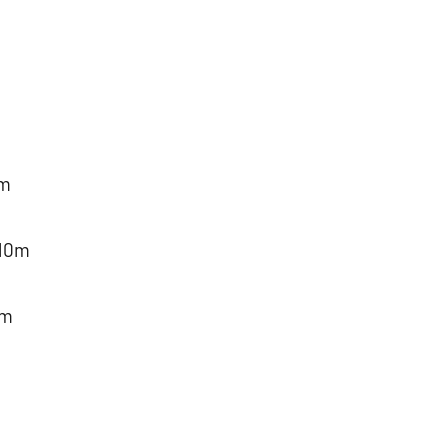
m
0m
m