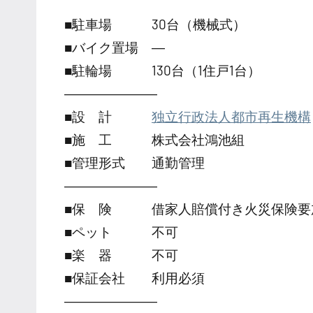
■駐車場 30台（機械式）
■バイク置場 ―
■駐輪場 130台（1住戸1台）
―――――――
■設 計
独立行政法人都市再生機構
■施 工 株式会社鴻池組
■管理形式 通勤管理
―――――――
■保 険 借家人賠償付き火災保険要
■ペット 不可
■楽 器 不可
■保証会社 利用必須
―――――――