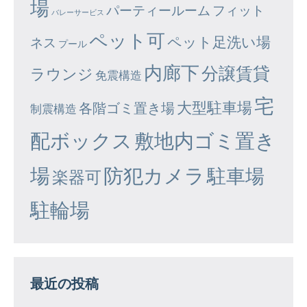
場
パーティールーム
フィット
バレーサービス
ペット可
ペット足洗い場
ネス
プール
内廊下
分譲賃貸
ラウンジ
免震構造
宅
大型駐車場
各階ゴミ置き場
制震構造
配ボックス
敷地内ゴミ置き
場
防犯カメラ
駐車場
楽器可
駐輪場
最近の投稿