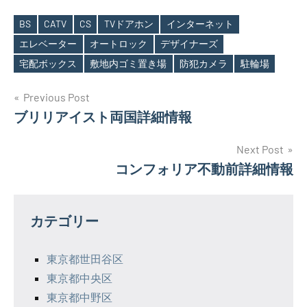
BS
CATV
CS
TVドアホン
インターネット
エレベーター
オートロック
デザイナーズ
Tags
宅配ボックス
敷地内ゴミ置き場
防犯カメラ
駐輪場
投
Previous Post
ブリリアイスト両国詳細情報
稿
ナ
Next Post
コンフォリア不動前詳細情報
ビ
ゲ
カテゴリー
ー
シ
東京都世田谷区
東京都中央区
ョ
東京都中野区