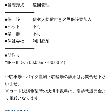
■管理形式 巡回管理
―――――――
■保 険 借家人賠償付き火災保険要加入
■ペット 不可
■楽 器 不可
■保証会社 利用必須
―――――――
■間取り
□1R～1LDK（00.00㎡～00.00㎡）
※駐車場・バイク置場・駐輪場の詳細はお問合せ下さ
いませ。
※カード決済希望時の決済手数料は、引越代還元金よ
り相殺となります。