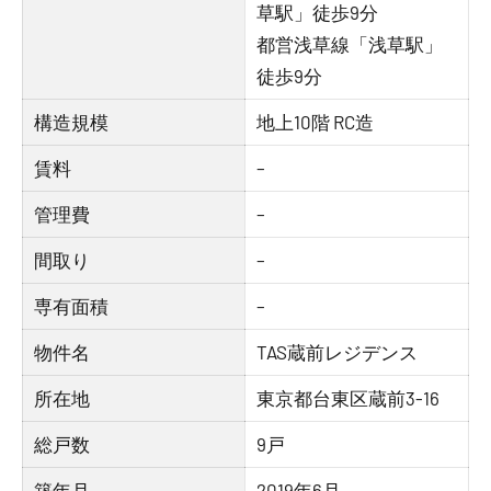
草駅」徒歩9分
都営浅草線「浅草駅」
徒歩9分
構造規模
地上10階 RC造
賃料
–
管理費
–
間取り
–
専有面積
–
物件名
TAS蔵前レジデンス
所在地
東京都台東区蔵前3-16
総戸数
9戸
築年月
2019年6月