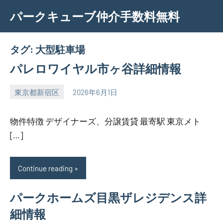
Skip
パークキューブ仲介手数料無料
to
content
タグ:
大型駐車場
パレロワイヤル市ヶ谷詳細情報
東京都新宿区
2026年6月1日
SEZIMO
物件特徴 デザイナーズ、分譲賃貸 最寄駅 東京メト
[…]
Continue reading
パークホームズ目黒ザレジデンス詳
細情報