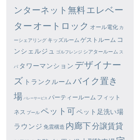
エレベー
ンターネット無料
ター
オートロック
オール電化
カ
コ
ゲストルーム
キッズルーム
ーシェアリング
ンシェルジュ
シアタールーム
ゴルフレンジ
ス
デザイナー
タワーマンション
パ
ズ
バイク置き
トランクルーム
場
パーティールーム
フィット
バレーサービス
ペット可
ペット足洗い場
ネス
プール
内廊下
分譲賃貸
ラウンジ
免震構造