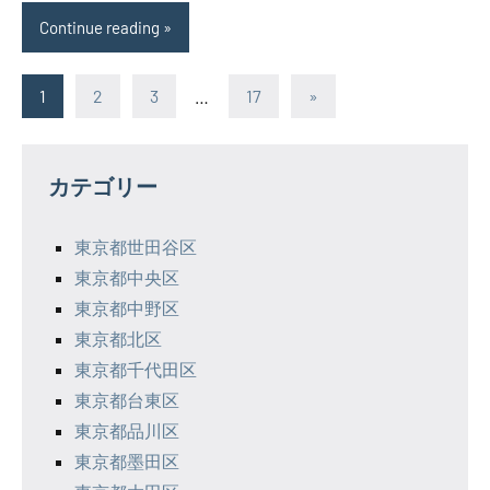
Continue reading
投
Next
1
2
3
…
17
»
Posts
稿
の
カテゴリー
ペ
東京都世田谷区
ー
東京都中央区
ジ
東京都中野区
東京都北区
送
東京都千代田区
り
東京都台東区
東京都品川区
東京都墨田区