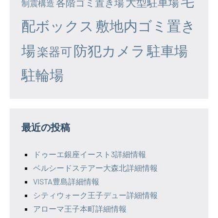
宅
大型駐車場
各階ゴミ置き場
制震構造
配ボックス
敷地内ゴミ置き
場
防犯カメラ
駐車場
楽器可
駐輪場
最近の投稿
ドゥーエ銀座イースト3詳細情報
ベルシードステアー大森北詳細情報
VISTA豊島詳細情報
シティウォーク王子デュー詳細情報
アローマ王子本町詳細情報