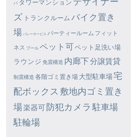
デザイナー
タワーマンション
パ
ズ
バイク置き
トランクルーム
場
パーティールーム
フィット
バレーサービス
ペット可
ペット足洗い場
ネス
プール
内廊下
分譲賃貸
ラウンジ
免震構造
宅
大型駐車場
各階ゴミ置き場
制震構造
配ボックス
敷地内ゴミ置き
場
防犯カメラ
駐車場
楽器可
駐輪場