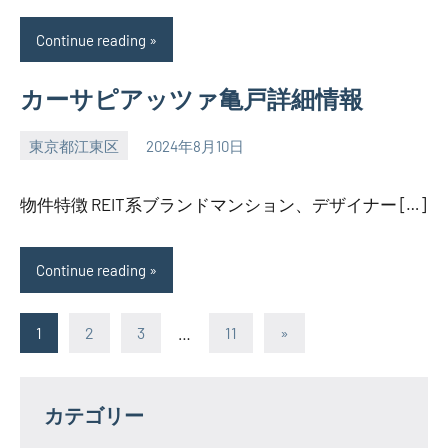
Continue reading
カーサピアッツァ亀戸詳細情報
東京都江東区
2024年8月10日
SEZIMO
物件特徴 REIT系ブランドマンション、デザイナー […]
Continue reading
投
Next
1
2
3
…
11
»
Posts
稿
の
カテゴリー
ペ