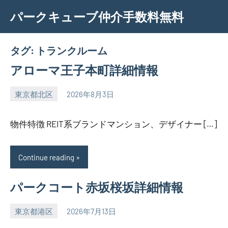
Skip
パークキューブ仲介手数料無料
to
content
タグ:
トランクルーム
アローマ王子本町詳細情報
東京都北区
2026年8月3日
SEZIMO
物件特徴 REIT系ブランドマンション、デザイナー […]
Continue reading
パークコート赤坂桜坂詳細情報
東京都港区
2026年7月13日
SEZIMO