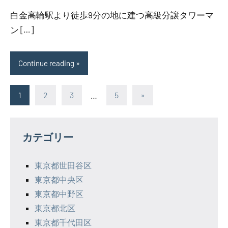
白金高輪駅より徒歩9分の地に建つ高級分譲タワーマ
ン […]
Continue reading
投
Next
1
2
3
…
5
»
Posts
稿
の
カテゴリー
ペ
東京都世田谷区
ー
東京都中央区
ジ
東京都中野区
東京都北区
送
東京都千代田区