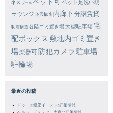
ペット可
ペット足洗い場
ネス
プール
内廊下
分譲賃貸
ラウンジ
免震構造
宅
大型駐車場
各階ゴミ置き場
制震構造
配ボックス
敷地内ゴミ置き
場
防犯カメラ
駐車場
楽器可
駐輪場
最近の投稿
ドゥーエ銀座イースト3詳細情報
ベルシードステアー大森北詳細情報