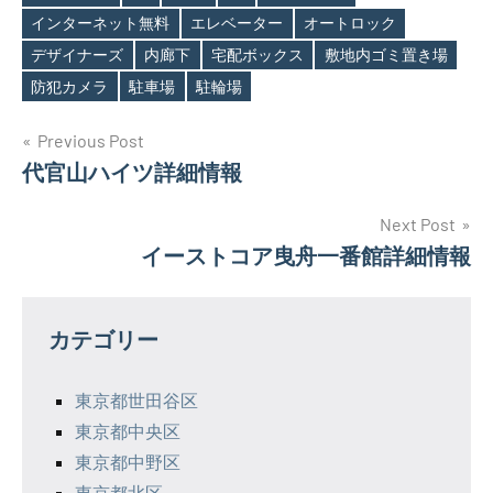
インターネット無料
エレベーター
オートロック
Tags
デザイナーズ
内廊下
宅配ボックス
敷地内ゴミ置き場
防犯カメラ
駐車場
駐輪場
投
Previous Post
代官山ハイツ詳細情報
稿
ナ
Next Post
イーストコア曳舟一番館詳細情報
ビ
ゲ
カテゴリー
ー
シ
東京都世田谷区
東京都中央区
ョ
東京都中野区
ン
東京都北区