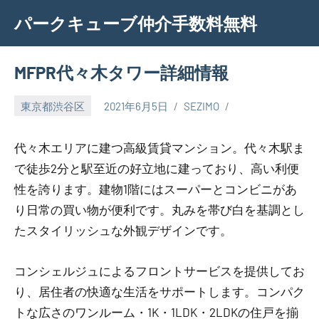
Skip
パークキューブ仲介手数料無料
to
content
MFPR代々木タワー詳細情報
東京都渋谷区
2021年6月5日
SEZIMO
代々木エリアに建つ高級賃貸マンション。代々木駅ま
で徒歩2分と駅至近の好立地に建っており、高い利便
性を誇ります。建物1階にはスーパーとコンビニがあ
り日常の買い物が便利です。丸みを帯び白を基調とし
たスタイリッシュな外観デザインです。
コンシェルジュによるフロントサービスを提供してお
り、居住者の快適な生活をサポートします。コンパク
トな広さのワンルーム・1K・1LDK・2LDKの住戸を揃