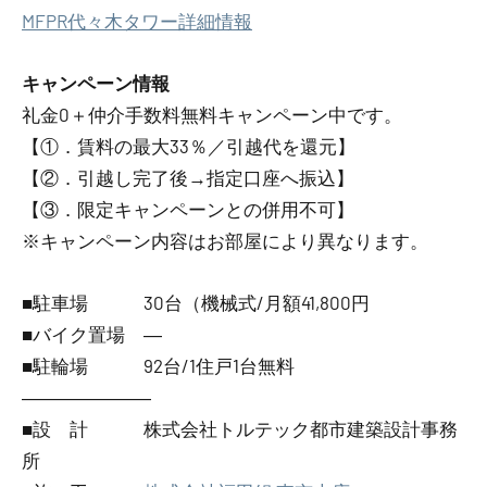
MFPR代々木タワー詳細情報
キャンペーン情報
礼金0
＋
仲介手数料無料
キャンペーン中です。
【①．賃料の最大33％／引越代を還元】
【②．引越し完了後→指定口座へ振込】
【③．限定キャンペーンとの併用不可】
※キャンペーン内容はお部屋により異なります。
■駐車場 30台（機械式/月額41,800円
■バイク置場 ―
■駐輪場 92台/1住戸1台無料
―――――――
■設 計 株式会社トルテック都市建築設計事務
所