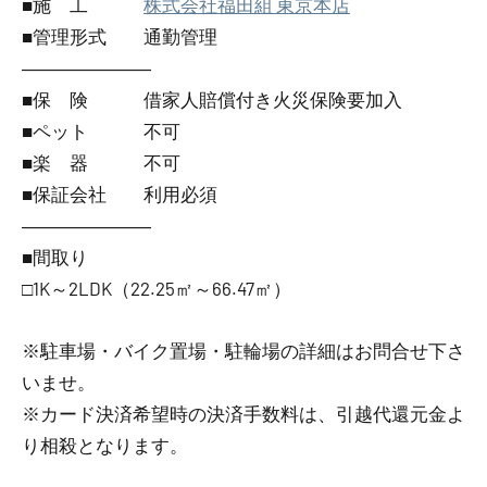
■施 工
株式会社福田組 東京本店
■管理形式 通勤管理
―――――――
■保 険 借家人賠償付き火災保険要加入
■ペット 不可
■楽 器 不可
■保証会社 利用必須
―――――――
■間取り
□1K～2LDK（22.25㎡～66.47㎡）
※駐車場・バイク置場・駐輪場の詳細はお問合せ下さ
いませ。
※カード決済希望時の決済手数料は、引越代還元金よ
り相殺となります。