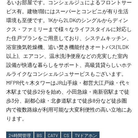
るいお部屋です。コンシェルジュによるフロントサー
ビス有。建物1階にはスーパーとコンビニが有り生活
環境も至便です。1Kから2LDKのシングルからディン
クス・ファミリーまで様々なライフスタイルに対応し
た住戸プランをご用意しており、システムキッチン、
浴室換気乾燥機、追い焚き機能付きオートバス(1LDK
以上)、エアコン、温水洗浄便座などの充実した室内
設備が快適な暮らしをサポート、高級賃貸らしいホテ
ルライクなコンシェルジュサービスもございます。
MFPR代々木タワーはJR山手線・都営大江戸線・代々
木駅まで徒歩2分を始め、小田急線・南新宿駅まで徒
歩3分、副都心線・北参道駅まで徒歩8分など徒歩圏
内で複数路線が利用可能な大変利便性の高い立地にあ
ります。
24時間管理
BS
CATV
CS
TVドアホン