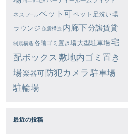
パーティールーム
フィット
バレーサービス
ペット可
ペット足洗い場
ネス
プール
内廊下
分譲賃貸
ラウンジ
免震構造
宅
大型駐車場
各階ゴミ置き場
制震構造
配ボックス
敷地内ゴミ置き
場
防犯カメラ
駐車場
楽器可
駐輪場
最近の投稿