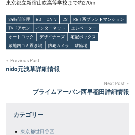
東京都立新宿山吹高等学校まで約270m
24時間管理
BS
CATV
CS
REIT系ブランドマンション
TVドアホン
インターネット
エレベーター
Tags
オートロック
デザイナーズ
宅配ボックス
敷地内ゴミ置き場
防犯カメラ
駐輪場
投
Previous Post
nido元浅草詳細情報
稿
ナ
Next Post
プライムアーバン西早稲田詳細情報
ビ
ゲ
カテゴリー
ー
シ
東京都世田谷区