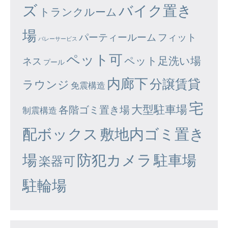
ズ
バイク置き
トランクルーム
場
パーティールーム
フィット
バレーサービス
ペット可
ペット足洗い場
ネス
プール
内廊下
分譲賃貸
ラウンジ
免震構造
宅
大型駐車場
各階ゴミ置き場
制震構造
配ボックス
敷地内ゴミ置き
場
防犯カメラ
駐車場
楽器可
駐輪場