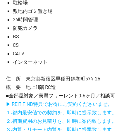
駐輪場
敷地内ゴミ置き場
24時間管理
防犯カメラ
BS
CS
CATV
インターネット
住 所 東京都新宿区早稲田鶴巻町574-25
概 要 地上11階 RC造
■全部屋対象／実質フリーレント0.5ヶ月／相談可
▶ REIT FIND特典でお得にご契約くださいませ。
１.都内最安値での契約を、即時に提示致します。
２.初期費用のお見積りを、即時に案内致します。
３.内覧・リモート内覧を、即時に提案致します。