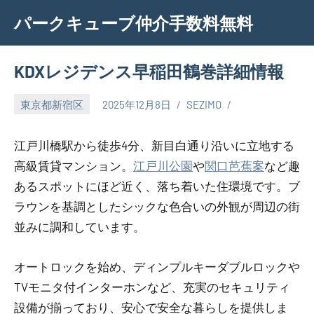
Skip
パークキューブ仲介手数料無料
to
content
KDXレジデンス早稲田鶴巻詳細情報
東京都新宿区
2025年12月8日
SEZIMO
江戸川橋駅から徒歩4分、新目白通り沿いに立地する
高級賃貸マンション。
江戸川公園
や
関口芭蕉案
など趣
あるスポットにほど近く、落ち着いた住環境です。ブ
ラウンを基調としたシックな色合いの外観が周辺の街
並みに調和しています。
オートロックを始め、ディンプルキーダブルロックや
TVモニタ付インターホンなど、充実のセキュリティ
設備が揃っており、安心で安全な暮らしを提供しま