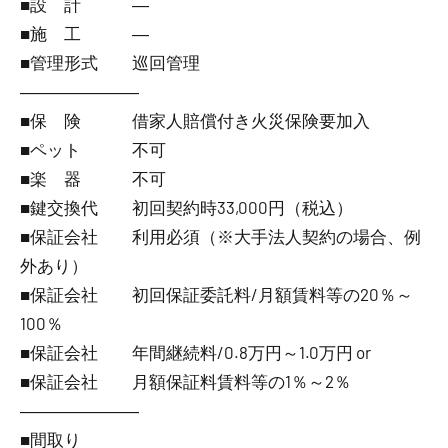
■設 計 ―
■施 工 ―
■管理形式 巡回管理
―――――――
■保 険 借家人賠償付き火災保険要加入
■ペット 不可
■楽 器 不可
■鍵交換代 初回契約時33,000円（税込）
■保証会社 利用必須（※大手法人契約の場合、例
外あり）
■保証会社 初回保証委託料/月額賃料等の20％～
100％
■保証会社 年間継続料/0.8万円～1.0万円 or
■保証会社 月額保証料賃料等の1％～2％
―――――――
■間取り