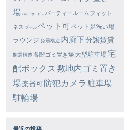
場
パーティールーム
フィット
バレーサービス
ペット可
ペット足洗い場
ネス
プール
内廊下
分譲賃貸
ラウンジ
免震構造
宅
大型駐車場
各階ゴミ置き場
制震構造
配ボックス
敷地内ゴミ置き
場
防犯カメラ
駐車場
楽器可
駐輪場
最近の投稿