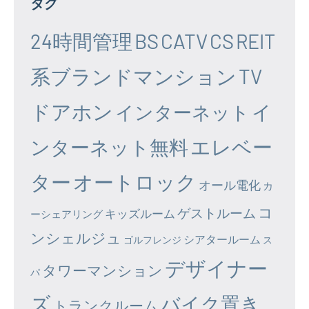
タグ
24時間管理
BS
CATV
CS
REIT
系ブランドマンション
TV
ドアホン
イ
インターネット
エレベー
ンターネット無料
ター
オートロック
オール電化
カ
コ
ゲストルーム
キッズルーム
ーシェアリング
ンシェルジュ
シアタールーム
ゴルフレンジ
ス
デザイナー
タワーマンション
パ
ズ
バイク置き
トランクルーム