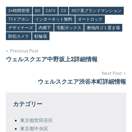
24時間管理
BS
CATV
CS
REIT系ブランドマンション
TVドアホン
インターネット無料
オートロック
Tags
デザイナーズ
内廊下
宅配ボックス
敷地内ゴミ置き場
防犯カメラ
駐輪場
投
Previous Post
ウェルスクエア中野坂上2詳細情報
稿
ナ
Next Post
ウェルスクエア渋谷本町詳細情報
ビ
ゲ
カテゴリー
ー
シ
東京都世田谷区
東京都中央区