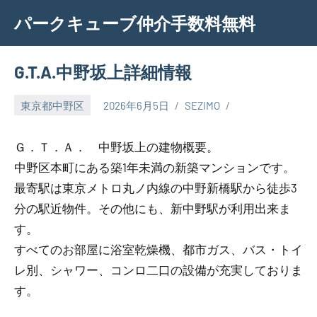
Skip
パークキューブ仲介手数料無料
to
content
G.T.A.中野坂上詳細情報
東京都中野区
2026年6月5日
SEZIMO
Ｇ．Ｔ．Ａ． 中野坂上の建物概要。
中野区本町にある築1年未満の新築マンションです。
最寄駅は東京メトロ丸ノ内線の中野新橋駅から徒歩3
分の駅近物件。その他にも、新中野駅が利用出来ま
す。
すべてのお部屋に浴室乾燥機、都市ガス、バス・トイ
レ別、シャワー、コンロ二口の設備が充実しておりま
す。