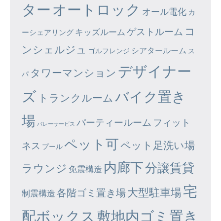
ター
オートロック
オール電化
カ
コ
ゲストルーム
キッズルーム
ーシェアリング
ンシェルジュ
シアタールーム
ゴルフレンジ
ス
デザイナー
タワーマンション
パ
ズ
バイク置き
トランクルーム
場
パーティールーム
フィット
バレーサービス
ペット可
ペット足洗い場
ネス
プール
内廊下
分譲賃貸
ラウンジ
免震構造
宅
大型駐車場
各階ゴミ置き場
制震構造
配ボックス
敷地内ゴミ置き