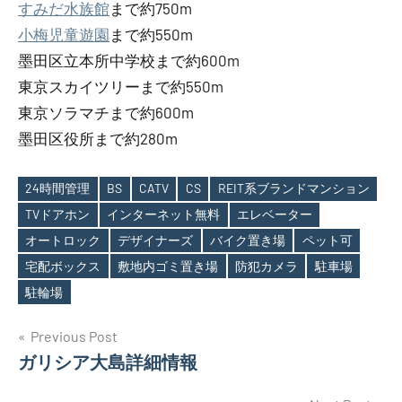
すみだ水族館
まで約750m
小梅児童遊園
まで約550m
墨田区立本所中学校まで約600m
東京スカイツリーまで約550m
東京ソラマチまで約600m
墨田区役所まで約280m
24時間管理
BS
CATV
CS
REIT系ブランドマンション
TVドアホン
インターネット無料
エレベーター
オートロック
デザイナーズ
バイク置き場
ペット可
Tags
宅配ボックス
敷地内ゴミ置き場
防犯カメラ
駐車場
駐輪場
投
Previous Post
ガリシア大島詳細情報
稿