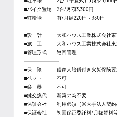
■駐車場 2台（平置式）月額33,000
■バイク置場 2台/月額3,300円
■駐輪場 有/月額220円～330円
―――――――
■設 計 大和ハウス工業株式会社東
■施 工 大和ハウス工業株式会社東
■管理形式 巡回管理
―――――――
■保 険 借家人賠償付き火災保険要
■ペット 不可
■楽 器 不可
■鍵交換代 新築の為不要
■保証会社 利用必須（※大手法人契約
■保証会社 初回保証委託料/月額賃料等の