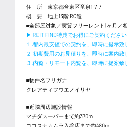
住 所 東京都台東区竜泉1-7-7
概 要 地上13階 RC造
■全部屋対象／実質フリーレント1ヶ月／
▶ REIT FIND特典でお得にご契約くださ
１.都内最安値での契約を、即時に提示致
２.初期費用のお見積りを、即時に案内致
３.内覧・リモート内覧を、即時に提案致
■物件名フリガナ
クレアティフウエノイリヤ
■近隣周辺施設情報
マチダスーパーまで約370m
ココスナカムラ入谷店まで約480m