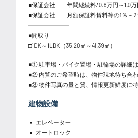
■保証会社 年間継続料/0.8万円～1.0万円
■保証会社 月額保証料賃料等の1％～2
―――――――
■間取り
□1DK～1LDK（35.20㎡～41.39㎡）
■① 駐車場・バイク置場・駐輪場の詳細
■② 内覧のご希望時は、物件現地待ち合
■③ 物件写真の量と質、情報更新鮮度に
建物設備
エレベーター
オートロック