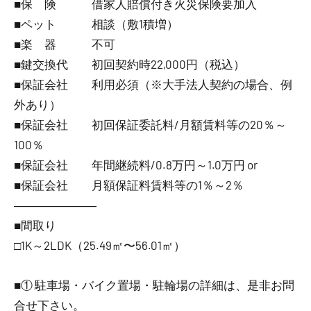
■保 険 借家人賠償付き火災保険要加入
■ペット 相談（敷1積増）
■楽 器 不可
■鍵交換代 初回契約時22,000円（税込）
■保証会社 利用必須（※大手法人契約の場合、例
外あり）
■保証会社 初回保証委託料/月額賃料等の20％～
100％
■保証会社 年間継続料/0.8万円～1.0万円 or
■保証会社 月額保証料賃料等の1％～2％
―――――――
■間取り
□1K～2LDK（25.49㎡〜56.01㎡）
■① 駐車場・バイク置場・駐輪場の詳細は、是非お問
合せ下さい。