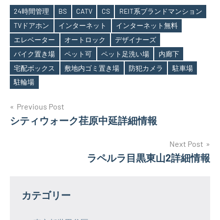
24時間管理
BS
CATV
CS
REIT系ブランドマンション
TVドアホン
インターネット
インターネット無料
エレベーター
オートロック
デザイナーズ
Tags
バイク置き場
ペット可
ペット足洗い場
内廊下
宅配ボックス
敷地内ゴミ置き場
防犯カメラ
駐車場
駐輪場
投
Previous Post
シティウォーク荏原中延詳細情報
稿
ナ
Next Post
ラペルラ目黒東山2詳細情報
ビ
ゲ
カテゴリー
ー