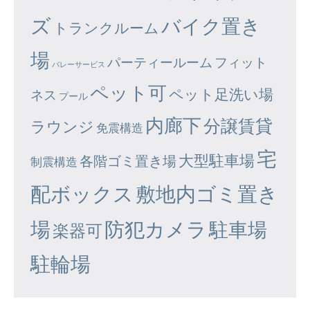
ズ
バイク置き
トランクルーム
場
パーティールーム
フィット
バレーサービス
ペット可
ペット足洗い場
ネス
プール
内廊下
分譲賃貸
ラウンジ
免震構造
宅
大型駐車場
各階ゴミ置き場
制震構造
配ボックス
敷地内ゴミ置き
場
防犯カメラ
駐車場
楽器可
駐輪場