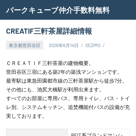
Skip
パークキューブ仲介手数料無料
to
content
CREATIF三軒茶屋詳細情報
東京都世田谷区
2026年6月14日
SEZIMO
ＣＲＥＡＴＩＦ三軒茶屋の建物概要。
世田谷区三宿にある築2年の築浅マンションです。
最寄駅は東急田園都市線の三軒茶屋駅から徒歩7分。
その他にも、池尻大橋駅が利用出来ます。
すべてのお部屋に専用バス、専用トイレ、バス・トイ
レ別、システムキッチン、追焚機能付バスの設備が充
実しております。
REIT系ブランドマンシ