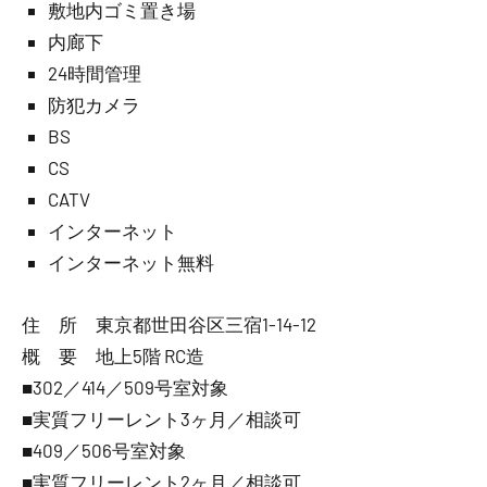
敷地内ゴミ置き場
内廊下
24時間管理
防犯カメラ
BS
CS
CATV
インターネット
インターネット無料
住 所 東京都世田谷区三宿1-14-12
概 要 地上5階 RC造
■302／414／509号室対象
■実質フリーレント3ヶ月／相談可
■409／506号室対象
■実質フリーレント2ヶ月／相談可