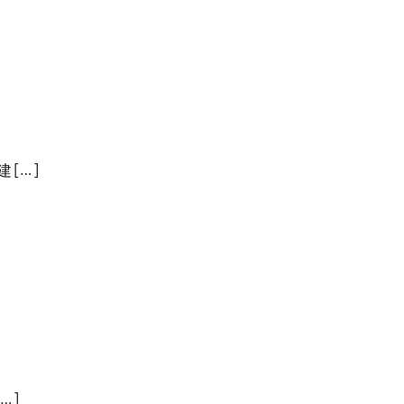
 […]
…]