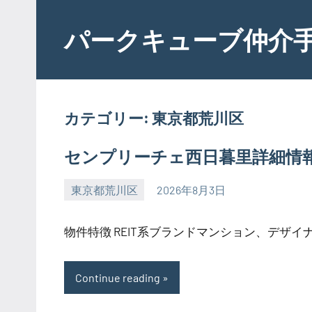
Skip
to
パークキューブ仲介
content
カテゴリー:
東京都荒川区
センプリーチェ西日暮里詳細情
東京都荒川区
2026年8月3日
SEZIMO
物件特徴 REIT系ブランドマンション、デザイナー
Continue reading